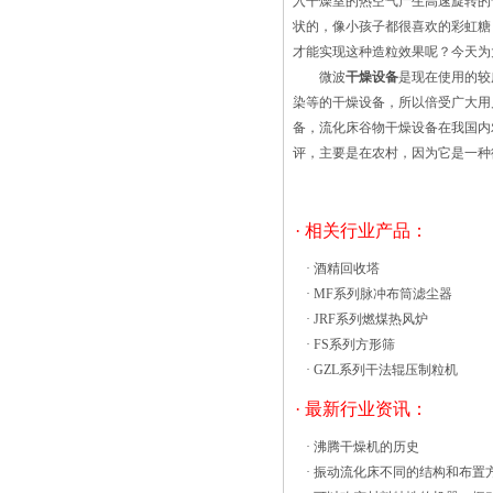
入干燥室的热空气产生高速旋转的
状的，像小孩子都很喜欢的彩虹糖
才能实现这种造粒效果呢？今天为
微波
干燥设备
是现在使用的较
染等的干燥设备，所以倍受广大
备，流化床谷物干燥设备在我国内
评，主要是在农村，因为它是一种
· 相关行业产品：
·
酒精回收塔
·
MF系列脉冲布筒滤尘器
·
JRF系列燃煤热风炉
·
FS系列方形筛
·
GZL系列干法辊压制粒机
· 最新行业资讯：
·
沸腾干燥机的历史
·
振动流化床不同的结构和布置