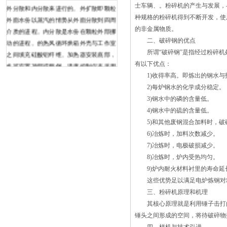
外分散和内分散来进行的。外扩散即颗粒
士车辆、。粉碎机的产生与发展，
外面水份以蒸汽的情势从外面分散到四周
种规格的粉碎机得到不断开发，使
介质的进程。内分散是水份在颗粒外部挪
的非金属物质。
动的进程。的热风循环烘箱外壳与工作室
二、破碎钢的优点
之间填充硅酸铝纤维。加热器安装底部，
所谓“破碎钢”是指经过粉碎机处
也可安置顶部或两侧。温度控制仪表采用
有以下优点：
数显智能表。沸腾制粒干燥机具有一机多
1)收得率高。即炼出的钢水与
用、高效安全、操作方便、性能稳定等特
2)每炉钢水的化学成分稳定。
点，投入市场后得到用户好评。??沸腾制
3)钢水中的磷的含量低。
粒干燥机能进行混合、制粒、包衣、干燥
4)钢水中的硫的含量低。
等，在一机内完成一步法制粒，得到均匀
5)和其他废钢混合加料时，破
的多微孔球状颗粒。沸腾制粒干燥机可通
6)冶炼时，加料次数减少。
过粉体造粒，改善产品流动性和溶解性，
7)冶炼时，电极破损减少。
减少粉尘飞扬；采用抗静电滤布设备，操
8)冶炼时，炉内受热均匀。
作安全。它设置了压力泄放孔，一旦发生
9)炉内耐火材料衬里的寿命延
爆炸，可保障设备与人员不受伤害。设备
这些优势足以满足电炉炼钢对精
无死角，装卸料轻便快速，冲洗干净，可
三、粉碎机原理和机理
满足GMP要求 预热气体（空气）传
其核心原理就是利用锤子击打的
递到产品层。通过控制均匀的速度，从而
锤头之间形成的空间，将待破碎物
创造一个流化状态。该机器的换热器一种