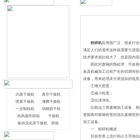
粉碎机
应用很广泛，很多行业
满足人们的需求这样就需要引进国
技术要求就比较大了，也是国内现
因此对废钢的预处理，可改善钢
条及机械加工过程产生的切屑等轻
设备，用来处理未分类混杂的低质
①增大密度；
②减小粒度；
闪蒸干燥机
真空干燥机
③出渣净化。
喷雾干燥机
沸腾干燥机
比较这三类废钢加工设备，相对
一步制粒机
鸡精烘干机
闪蒸干燥机对物料是如何进行闪蒸干燥的
更能将对炼钢有害的混在废钢里的
热风循环烘箱
干燥机
闪蒸干燥机设备中的热交换，主要以气流
加工设备。
振动流化床干燥机
烘箱
和颗粒，筒壁与颗粒的两种热交换为主。
一、粉碎机概述
枯燥进程的本质是水份的分散进程。是靠
目前世界上流行和占主导地位的