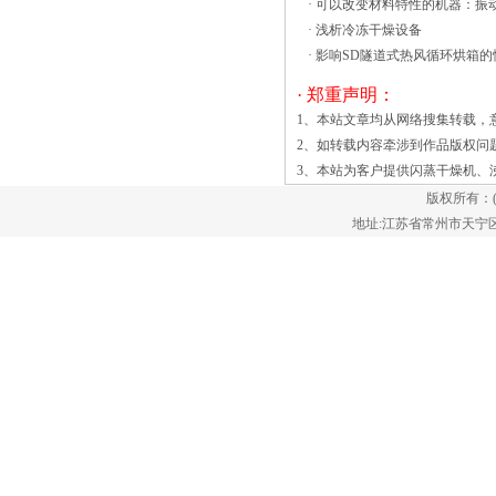
·
可以改变材料特性的机器：振
·
浅析冷冻干燥设备
·
影响SD隧道式热风循环烘箱的
· 郑重声明：
1、本站文章均从网络搜集转载，
2、如转载内容牵涉到作品版权问
3、本站为客户提供
闪蒸干燥机
、
版权所有：
地址:江苏省常州市天宁区郑陆镇