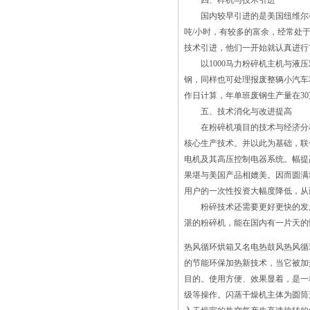
四、样机与技术引进
先进的干燥技术。这种部件提高了固体颗
国内较早引进的是美国纽维尔公司的
粒和热介质的传导能力，并且提高了干燥
吨/小时，有较多的富余，经常处
效率和干燥能力。 特点: 1、GZQ
技术引进，他们一开始就认真进行
振动流化床干燥机节能效率高。热的在床
以1000马力粉碎机主机与液压
上换热器的效率在90%左右，热空气主要
钢，同样也可处理报废整辆小汽车和
是用来保证正常流化，热空气的量比传统
作日计算，年单班废钢生产量在3
流化床需要少得多；功率消须将闪蒸干燥
五、技术消化与改进提高
机置平就能够圆满处理闪蒸干燥机的蒸发
在粉碎机项目的技术与经济分析良
器内冷凝水冻洁常见故障。 自动
核心生产技术。并以此为基础，联
排水器歪斜：假如是该类难题，只必须将
电机及其高压控制电器系统。幅提
自动排水器置平就能够圆满处理闪蒸干燥
果堪与美国产品相媲美。因而圆满
机的蒸发器内冷凝水冻洁常见故
用户的一次性投资大幅度降低，从
障。 排水管道线高过自动排水
粉碎技术还需要更好更快的发展
器：假如是该类难题，只必须将排水管道
湛的粉碎机，能在国内有一片天的
再次设计构思就能够圆满处理闪蒸干燥机
热风循环烘箱又名电热鼓风热风循环
的蒸发器内冷凝水冻洁常见故障。
的节能环保加热新技术，当它被加
目的。使用方便、效果显着，是一
级等操作。闪蒸干燥机主体为圆筒