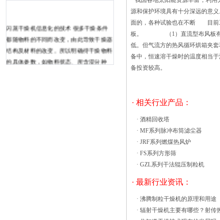
我国各地太阳能资源丰富，利用
源和保护环境具有十分深远的意义
面的，各种试验也在不断 目前工
闪蒸干燥机信息化的技术 很多干燥条件
板。 （1）直流型布风板有3
都随物料的不同而改变，由此导致干燥器
低。但气流方的热风循环烘箱夹套
结构及材料的改变。所以明确待干燥物料
备中，恒速溶干燥时的温度相当于
的具体参数，如物料状态、所含湿分种
备投资较高。
类、处理量、干燥过程中物料特性、如有
无腐蚀性、燃烧是否产生静电、产品具体
要求、物料的热敏性温度等，才能确定干
· 相关行业产品：
燥器的各种参数。热风循环烘箱气氛循环
零碎驳回风机循环送风体式花样，风循环
·
酒精回收塔
平均高效。风源由循环送风电机（驳回无
·
MF系列脉冲布筒滤尘器
触点开关）创议风轮经由加热器，而将热
·
JRF系列燃煤热风炉
风送出，再经由风道 至烘箱阁房，再将
·
FS系列方形筛
利用后的气氛吸入风道成为风源再度循
·
GZL系列干法辊压制粒机
环，加热利用。确保室内温度平均性。当
· 最新行业资讯：
因开关门设施引起温度值产生摇摆时，送
风循环零碎急迅恢复独霸状态，直至达到
·
沸腾制粒干燥机的原理和用途
设定温度值。 高磨损和撕裂（特别是在
·
辐射干燥机主要有哪些？射传
砂浆和聚集体）和操作成本，以及在其他