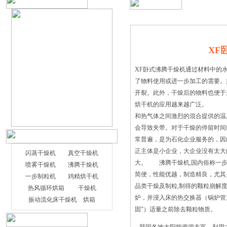
XF
XF卧式沸腾干燥机通过材料中的
了物料使用或进一步加工的需要。
开裂。此外，干燥后的物料也便于
烘干机的应用越来越广泛。 气
和热气体之间激烈的混合提供的温
会导致夹带。对于干燥的停留时
常普遍，是为石化企业服务的，因
正主体是小企业，大企业没有太大
闪蒸干燥机
真空干燥机
大。 沸腾干燥机,国内俗称一步
喷雾干燥机
沸腾干燥机
简便，性能优越，制造精良，尤其
一步制粒机
鸡精烘干机
品类干燥及制粒,制得的颗粒崩解
热风循环烘箱
干燥机
炉，并浸入床的热交换器（锅炉管
振动流化床干燥机
烘箱
固”）适量之前除去颗粒物