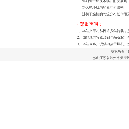
·
你知道干燥技术现在的发展吗
大多数常规干燥器过热的可能性是造成全
·
热风循环烘箱的原理和结构
球制造商切换到我们的可靠，低频沸腾干
·
沸腾干燥机的气流分布板作用
燥。我们给我们的客户在处理的时间上提
· 郑重声明：
供独特的优势，质量和成本.高效节能的
1、本站文章均从网络搜集转载，
沸腾干燥机用于压裂砂等矿藏。在此给广
2、如转载内容牵涉到作品版权问
大厂家关于气流布板（筛网）的改进建
3、本站为客户提供
闪蒸干燥机
、
议： 目前大部分沸腾干燥机使用
版权所有：
气流分布板形式单一，多采用垂直的打孔
地址:江苏省常州市天宁区郑陆镇
版或席形网板，物料在流化过程中很容易
出现流化不均或产生流化床干燥器适用于
颗粒和颗粒材料。有或没有一个内部在床
换热器的传热速率高，使干燥和冷却效
率。ZLG振动流化床干燥机用于干燥木
屑、锯末、优质燃料，生物燃料。材料均
匀地分布在一个宽的床上，慢慢地，轻轻
地在一个小洞（没有铁丝网）的钢板上。
空气是通过压力下的孔，它驱动的水分从
底部的垫顶部。 当物料在干燥器
中移动时，大量的蒸汽通过垫子的顶部，