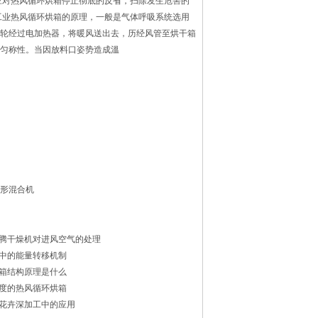
应对热风循环烘箱停止彻底的反省，扫除发生危害的
工业热风循环烘箱的原理，一般是气体呼吸系统选用
轮经过电加热器，将暖风送出去，历经风管至烘干箱
匀称性。当因放料口姿势造成溫
槽形混合机
腾干燥机对进风空气的处理
中的能量转移机制
箱结构原理是什么
度的热风循环烘箱
花卉深加工中的应用