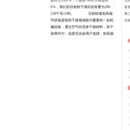
点
8％，我们的豆粕快干项目的容量为200-
要
250千克/小时。 豆粕快速热风循
离
环烘箱是制药干燥领域较为重要的一款机
实
械设备，通过空气对流来干燥材料，烘干
效果均匀，温度完全由用户选择。热风循
环烘箱的密封性能好，具有杀菌作用，材
·
料更安全，可以获得快速干燥的效果，达
·
到缩短生产周期、节约能源、提高产品质
·
量等目的。 目前，热风循环烘箱的
·
技术已经进入了一个较为成熟的阶段，其
·
生产的产品也能够满足绝大多数用户的需
·
求。不仅如此，一些烘箱还结合当下趋
势，使用了计算机系统，增强了可控性，
·
沸腾床干燥机可用沸腾干燥机，又称流化
·
床，经过30多年的使用、改进，它是由空
·
气过滤器、沸腾床主机、旋风分离器、布
·
袋除尘器、高压离心通风机、操作台组
·
成。由于干燥物料的性质不同，配套除尘
·
设备时，可按需要而进行，可同时选择旋