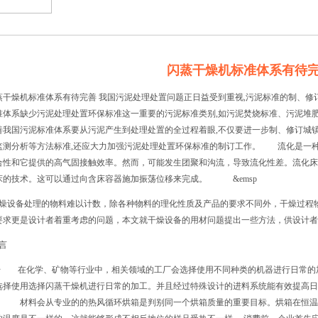
闪蒸干燥机标准体系有待
蒸干燥机标准体系有待完善 我国污泥处理处置问题正日益受到重视,污泥标准的制、修
准体系缺少污泥处理处置环保标准这一重要的污泥标准类别,如污泥焚烧标准、污泥堆
善我国污泥标准体系要从污泥产生到处理处置的全过程着眼,不仅要进一步制、修订城
监测分析等方法标准,还应大力加强污泥处理处置环保标准的制订工作。 流化是一
合性和它提供的高气固接触效率。然而，可能发生团聚和沟流，导致流化性差。流化床
床的技术。这可以通过向含床容器施加振荡位移来完成。 &emsp
燥设备处理的物料难以计数，除各种物料的理化性质及产品的要求不同外，干燥过程
要求更是设计者着重考虑的问题，本文就干燥设备的用材问题提出一些方法，供设计者
言
 在化学、矿物等行业中，相关领域的工厂会选择使用不同种类的机器进行日常的
选择使用选择闪蒸干燥机进行日常的加工。并且经过特殊设计的进料系统能有效提高日
。 材料会从专业的的热风循环烘箱是判别同一个烘箱质量的重要目标。烘箱在恒温