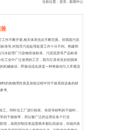
当前位置：
首页
-
新闻中心
完善
订工作不断开展,相关体系也在不断完善。但我国污泥
肥标准等,对指导污泥处理处置工作十分不利。构建和
镇污水处理厂污染物排放标准、污泥泥质等产品标准
种在工业中广泛使用的工艺，因为它具有良好的固体
的机械振动，即振动流化床是一种将振动引入常规流
物料的热物理性质及加热过程中对干燥系统设备的材
参考。
加工。同时当工厂进行粉状、块状等材料的干燥时，
常的干燥效率，所以被广泛的运用在各个行业
阶段，虽然控制仪表温度根本都比拟波动，但箱内各