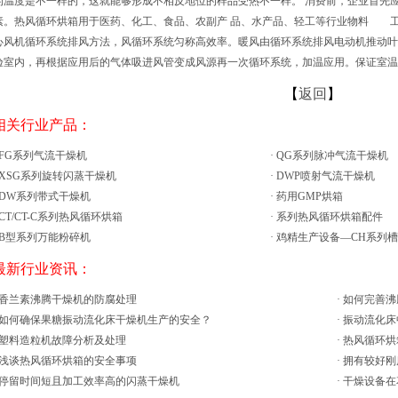
的温度是不一样的，这就能够形成不相反地位的样品受热不一样。 消费前，企业首先
素。热风循环烘箱用于医药、化工、食品、农副产 品、水产品、轻工等行业物料 
心风机循环系统排风方法，风循环系统匀称高效率。暖风由循环系统排风电动机推动叶
验室内，再根据应用后的气体吸进风管变成风源再一次循环系统，加温应用。保证室温
【
返回
】
 相关行业产品：
FG系列气流干燥机
·
QG系列脉冲气流干燥机
XSG系列旋转闪蒸干燥机
·
DWP喷射气流干燥机
DW系列带式干燥机
·
药用GMP烘箱
CT/CT-C系列热风循环烘箱
·
系列热风循环烘箱配件
B型系列万能粉碎机
·
鸡精生产设备—CH系列
 最新行业资讯：
香兰素沸腾干燥机的防腐处理
·
如何完善沸
如何确保果糖振动流化床干燥机生产的安全？
·
振动流化床
塑料造粒机故障分析及处理
·
热风循环烘
浅谈热风循环烘箱的安全事项
·
拥有较好刚
停留时间短且加工效率高的闪蒸干燥机
·
干燥设备在