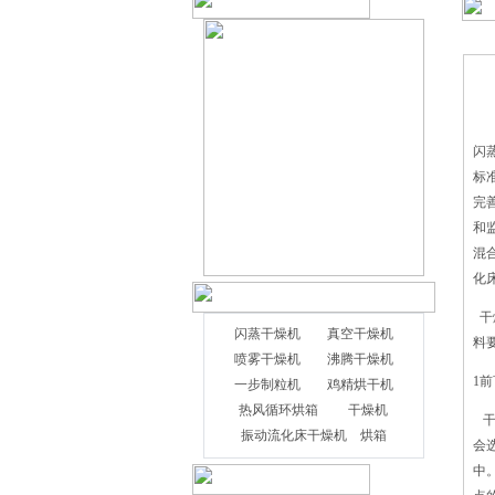
闪
标
完
和
混
化
干
闪蒸干燥机
真空干燥机
料
喷雾干燥机
沸腾干燥机
豆粕是主要生产畜禽饲料的原料，它
1前
一步制粒机
鸡精烘干机
还可用于制作糕点食品，保健食品和化妆
热风循环烘箱
干燥机
品以及抗菌材料；它是^大的生产和^多功
干
振动流化床干燥机
烘箱
能的动植物油粕饲料产品，比棉籽粕，花
会
生粕，油菜渣......等。 豆粕的原
中
始水分为65％，干燥后^终水分将达到