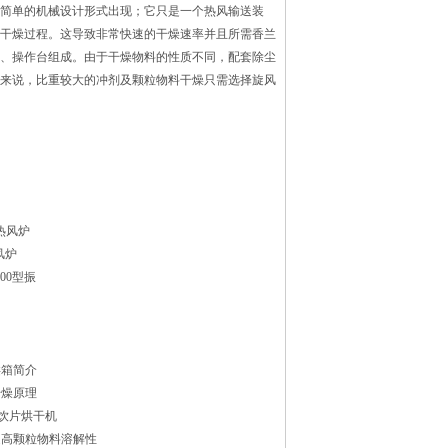
简单的机械设计形式出现；它只是一个热风输送装
干燥过程。这导致非常快速的干燥速率并且所需香兰
、操作台组成。由于干燥物料的性质不同，配套除尘
来说，比重较大的冲剂及颗粒物料干燥只需选择旋风
热风炉
风炉
1500型振
烘箱简介
干燥原理
药饮片烘干机
提高颗粒物料溶解性