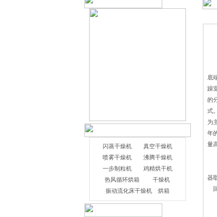
多
底
躁
的
式
为
年
量
闪蒸干燥机
真空干燥机
喷雾干燥机
沸腾干燥机
过
一步制粒机
鸡精烘干机
器
热风循环烘箱
干燥机
回
振动流化床干燥机
烘箱
干
干