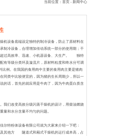
当前位置：
首页
-
新闻中心
性
燥机设备底端设定独特的制冷设备，防止了原材料在
承制冷设备，合理增加传动系统一部分的使用期；干
，超过高效率、迅速、小机器设备、大生产。 独特
配有等级分类环及漩流片，原材料粒度和终水分可调
材料比例。在我国的食用肉中主要的食用肉主要是猪肉
在同类中比较便宜的，因为猪的生长周期少，所以一
说的话，首先的就应用是牛肉了，因为牛肉蛋白质含
。我们改变高效分级闪蒸干燥机的设计，用柴油燃烧
重量和水分含量不均匀的问题。
佳尔特粉体设备有限公司就为大家来介绍一下吧：
及其他方 隧道式和厢式干燥机的运行成本高，占