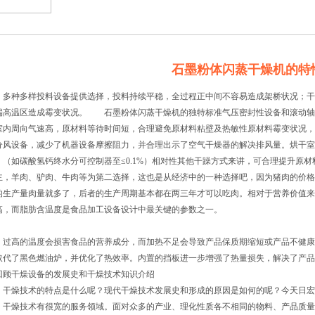
石墨粉体闪蒸干燥机的特
种多样投料设备提供选择，投料持续平稳，全过程正中间不容易造成架桥状况；干
端高温区造成霉变状况。 石墨粉体闪蒸干燥机的独特标准气压密封性设备和滚动轴
室内周向气速高，原材料等待时间短，合理避免原材料粘壁及热敏性原材料霉变状况
分风设备，减少了机器设备摩擦阻力，并合理出示了空气干燥器的解决排风量。烘干室
。（如碳酸氢钙终水分可控制器至≤0.1%）相对性其他干躁方式来讲，可合理提升原
主，羊肉、驴肉、牛肉等为第二选择，这也是从经济中的一种选择吧，因为猪肉的价格
的生产量肉量就多了，后者的生产周期基本都在两三年才可以吃肉。相对于营养价值来
高，而脂肪含温度是食品加工设备设计中最关键的参数之一。
高的温度会损害食品的营养成分，而加热不足会导致产品保质期缩短或产品不健康
取代了黑色燃油炉，并优化了热效率。内置的挡板进一步增强了热量损失，解决了产品
顾干燥设备的发展史和干燥技术知识介绍
燥技术的特点是什么呢？现代干燥技术发展史和形成的原因是如何的呢？今天日宏
燥技术有很宽的服务领域。面对众多的产业、理化性质各不相同的物料、产品质量