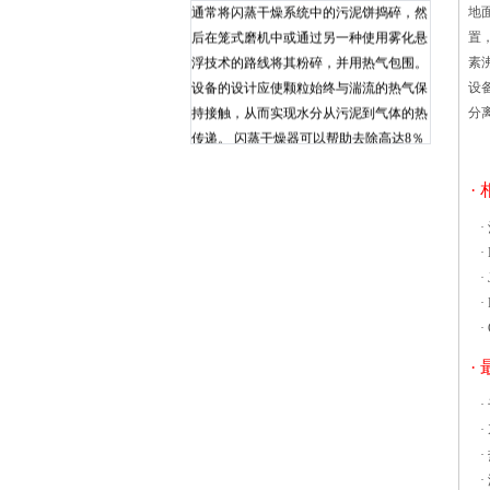
通常将闪蒸干燥系统中的污泥饼捣碎，然
地
后在笼式磨机中或通过另一种使用雾化悬
置
浮技术的路线将其粉碎，并用热气包围。
素
设备的设计应使颗粒始终与湍流的热气保
设
持接触，从而实现水分从污泥到气体的热
分
传递。 闪蒸干燥器可以帮助去除高达8％
到10％的水，典型设计通常具有笼式粉碎
机，该粉碎机从进料系统接收湿污泥的输
·
入。在笼子内部，热气与污泥一起被迫通
·
过狭窄的管道，以便进行干燥，然后将这
·
些气体转移到旋风分离器中，以除去蒸烘
·
箱是利用电热丝隔层加热使物体干燥的设
·
备。它适用于比室温高5~300℃（有的高
·
200℃）范围的烘培、干燥、热处理等，
灵敏度通常为±1℃。烘箱的型号很多，但
·
基本结构相似，一般由箱体、电热系统和
·
自动控温系统三部分组成。其使用及注意
·
事项总结如下： 1.烘箱应安放在室内干燥
·
和水平处，防止振动和腐蚀。 2.要注意安
·
全用电，根据烘箱耗电功率安装足够容量