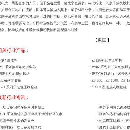
面积大，需要更多的人工，但干燥速度慢，热效率低得多。与此相比，闪蒸干燥机以其
，如果合理地自由流动，固体可以被抛入其中。然后材料分散，从而使较大表面暴露于
沸腾干燥机是由空气过滤器、沸腾床主机、旋风分离器、布袋除尘器、高压离心通风机
备时，可按需要考虑，可同时选择旋风分离器、布袋除尘器，也可选择其中一种。一般
离器。比重较轻的小颗粒状和粉状物料需配套布袋除
【
返回
】
 相关行业产品：
酒精回收塔
·
ZSL系列真空上料机
MF系列脉冲布筒滤尘器
·
WRM系列卧式自动燃煤
JRF系列燃煤热风炉
·
JRFY系列燃油、燃气热
FS系列方形筛
·
ZS-800、ZS-1000、ZS-
GZL系列干法辊压制粒机
·
YK160型摇摆式制粒机
 最新行业资讯：
干燥设备沸腾在使用时的缺点
·
生姜专用热风循环
XZG系列旋转闪蒸干燥机干燥过程及优点
·
旋转闪蒸干燥机的
热泵干燥技术的发展史
·
热风循环烘箱--中
沸腾制粒干燥设备发展趋势
·
沸腾干燥机有助于