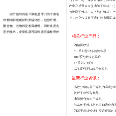
的干燥。与干燥设备相比，旋转闪
产量及质量大大提沸腾干燥机广泛
的沸腾干燥机由以下部件组成：
由于旋转闪蒸干燥机是专门为干燥各
中，热空气以高压通过装有湿固体
种精细和粗糙材料而设计的，包括纤维、
聚合物、谷物和淀粉等材料。同时采用先
进的技术，使得机器可以快速完成材料的
· 相关行业产品：
干燥，并且不会对环境造成污染。 机
器是由进气系统、加热系统等配件组成，
·
酒精回收塔
同时在运行过程中。材料会通过进料器进
·
MF系列脉冲布筒滤尘器
入机器，同时材料会与高速旋转的热空气
·
JRF系列燃煤热风炉
充分接触。随后，机器就会进行材料的干
·
FS系列方形筛
燥。其次，机器中的分级器会对材料进行
·
GZL系列干法辊压制粒机
烘箱操作流程： 首先需要定位烘箱设
· 最新行业资讯：
备，定位时要考虑设备的散热，需四边留
有空间。如底部带有滑轮和调整脚杯，需
·
高效分级闪蒸干燥机的温度控
要调整脚杯高度便于固定设备。 烘箱设
·
较近干燥设备新品
备是一款加热设备，相对而言，加热功率
·
沸腾混合造粒干燥机
大，所以需要单独的空气开关来控制。
·
与其他干燥机相比振动流化床
通电后：打开“电源”开关，温控仪开始显
·
闪蒸干燥机设计时应该遵循的
示实时温度，可短按仪表上的按键来设定