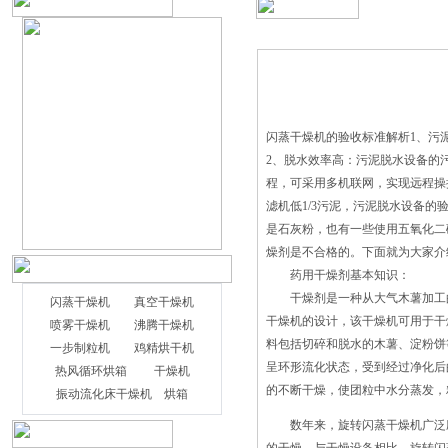
闪蒸干燥机的验收标准解析1、污
2、脱水效率高：污泥脱水设备的
程，可采用多机联网，实现远程操
滤机低1/3污泥，污泥脱水设备
是石灰粉，也有一些使用五氧化二
燥剂是不合格的。下面就为大家介
药用干燥剂基本知识：
干燥剂是一种从大气木薯加工的
闪蒸干燥机
真空干燥机
干燥机的设计，该干燥机可用于干
喷雾干燥机
沸腾干燥机
料包括切碎和脱水的木薯、淀粉饼
一步制粒机
鸡精烘干机
呈环形流化状态，受到经过净化后
热风循环烘箱
干燥机
的不断干燥，使团粒中水分蒸发，
振动流化床干燥机
烘箱
数年来，旋转闪蒸干燥机广泛应