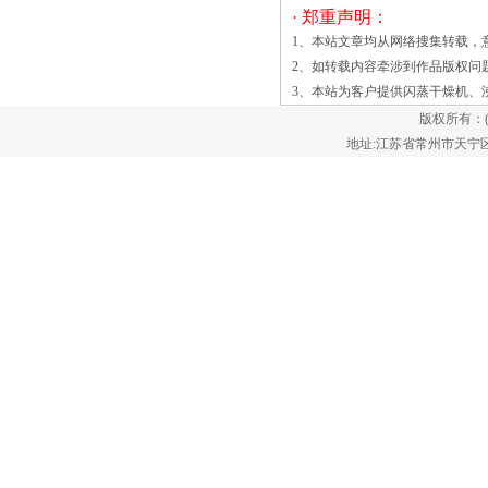
· 郑重声明：
需要的加热温度。 再依次打开“鼓风”“加
热”“时控”“报-警”开关，观察各开关的灯
1、本站文章均从网络搜集转载，
是否常亮。如任何粉尘的爆炸都要具有三
2、如转载内容牵涉到作品版权问
个要素，即点火源、可燃细粉尘、粉尘浮
3、本站为客户提供
闪蒸干燥机
、
悬于空气中，构成在爆炸浓度范围内的粉
版权所有：
尘云。其间，三个要素一起存在才会爆
地址:江苏省常州市天宁区郑陆镇
炸，因而只需消除其间一个要素，就可有
用防止粉尘爆炸。而对沸腾干燥机中粉体
沸腾所导致的危险，有^对沸腾干燥机防
静电的办法作了相关论述。 1，
捕集袋采用防静电纤维材料制成，及时消
除进入袋中的粉体上的静电，防止粉体集
合成块掉落时发作的剥离起电。
2，采用导体材料作 在这一过程中的
喷雾是在一个空心圆柱体内，从底部的这
个圆柱体颗粒允许少量进入空心圆柱管。
颗粒有序快速上升，避免从底部喷枪。一
旦在室外面，它们将向下移动，除了有一
层的涂层可以提供外。粒子或颗粒在流化