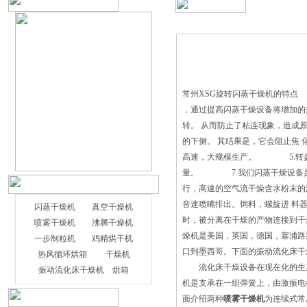
常州XSG旋转闪蒸干燥机的特点
，通过提高闪蒸干燥设备将增加
转。 从而防止了粘连现象，造成
的下侧。 其结果是，它会阻止焦
高速，大规模生产。 5.转盘
量。 7.我们闪蒸干燥设备是
行，高速的空气流干燥含水粉末的
音速喷嘴排出。饲料，螺旋进 料
闪蒸干燥机
真空干燥机
时，被分离在干燥的产物连接到干
喷雾干燥机
沸腾干燥机
燥机是美国，英国，德国，塞浦路
一步制粒机
鸡精烘干机
口到墨西哥。下面的振动流化床干
热风循环烘箱
干燥机
流化床干燥设备在现在化的生产
振动流化床干燥机
烘箱
机是支承在一组弹簧上，由激振电
面介绍两种
喷雾干燥机
为连续式常