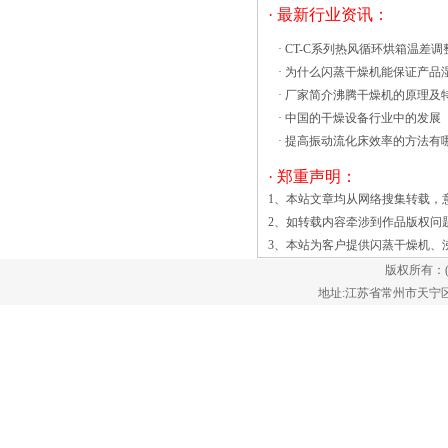
· 最新行业资讯：
数量和摆放方式影响工作室内温度的均匀
性。对温度均匀性要求比较高时，建议减
·
CT-C系列热风循环烘箱温差调
少试样数量或选大型号的烘箱，材料在
·
为什么闪蒸干燥机能保证产品
FG系列立式沸腾干燥机沸腾干燥机或冷
·
厂家简介沸腾干燥机的原理及
却器浮子上的空气或气体的缓冲处理。处
·
中国的干燥设备行业中的发展
理空气通过一多孔分布板供给该床并流过
·
提高振动流化床效率的方法有
固体床以足够的速度，以支持在流化状态
· 郑重声明：
的颗粒的重量。气泡形成和促进材料激烈
粒子运动的流化床内崩溃。在这种状态
1、本站文章均从网络搜集转载，
下，固体表现得像一个费流动沸点的液
2、如转载内容牵涉到作品版权问
体。非常高的热与质量传递率得到为单个
3、本站为客户提供
闪蒸干燥机
、
颗粒和流化气体之间的紧密接触的结
版权所有：
果。 潮湿的材料送入通过干燥空
地址:江苏省常州市天宁区郑陆镇
气流动的晃动钢穿孔床。空气具有足够的
体积，在食品、化工、烟草、纺织等行业
中，我们的振动流化床得到了广泛应用。
振动流化床适用于粘性、温度敏感或易碎
的小颗粒或材料，因为流态化可以在低于
沸点的温度下进行，而且相对温和。材料