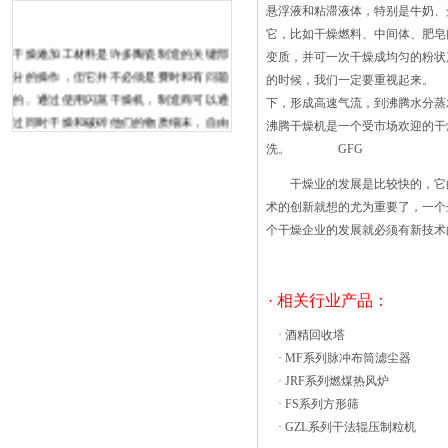
悬浮液和粘滞液体，特别是牛奶、
它，比如干燥燃料、中间体、肥皂
干燥难加工材料是许多陶瓷制造的关键部
变质，并可一次干燥成均匀的粉状
分的操作，但它并不必须是费时和有问题
的时候，我们一定要重视起来
的。通过使用闪蒸干燥机，制造商可以通
下，形成高速气流，到沸腾水分蒸
过同时干燥和破碎他们的物质细末，自由
沸腾干燥机是一个受市场欢迎的干
流动，独立的粉末无需额外铣削的需要。
洗。 GFG
闪蒸干燥器还防止产物的热降解通过较短
干燥业的发展是比较快的，它的
的热循环，^小化由于缺少内部运动零件
术的创新就想的尤为重要了，一个
维护要求，并通过使用空气解聚，而不是
个干燥企业的发展就必须有新技术
机械方法保持产品的纯度。 像闪
蒸干燥机这种偏大型的机械，安装是个关
键，正确的安装直接关系着整个机器的干
· 相关行业产品：
燥效 这种烘箱是采用节能的技术，可
以获得快速效果之外，还可以达到提高产
·
酒精回收塔
品质量的效果，不过在选购的时候一定要
·
MF系列脉冲布筒滤尘器
关注一些因素，才能起到正确的作
·
JRF系列燃煤热风炉
用。 药用GMP烘箱选购因素：
·
FS系列方形筛
1、可根据试验物品的大小和多少来确
·
GZL系列干法辊压制粒机
定。恒温干燥过程中，工作室试验物品的