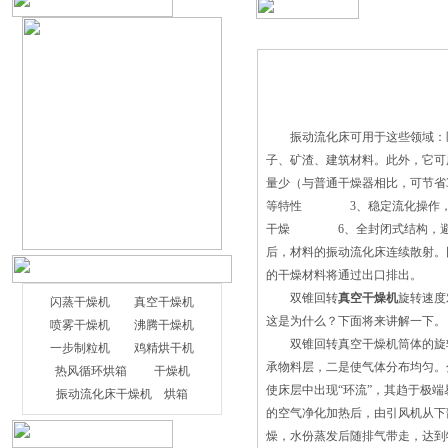
振动流化床可用于这些领域：医
子、矿渣、建筑材料。此外，
量少（与普通干燥器相比，可节
等特性 3、稳定流化操作，
干燥 6、全封闭式结构，避
后，材料的振动流化床连续散射。
的干燥材料将通过出口排出。
双锥回转
真空干燥机
旋转速度
闪蒸干燥机
真空干燥机
这是为什么？下面将来讲解一下。
喷雾干燥机
沸腾干燥机
双锥回转真空干燥机筒体的旋转
一步制粒机
鸡精烘干机
承物料层，二是使气体分布均匀。
热风循环烘箱
干燥机
使床层中出现“环流”，其趋于极
振动流化床干燥机
烘箱
的空气净化加热后，由引风机从下
燥，水份蒸发后随排气带走，达