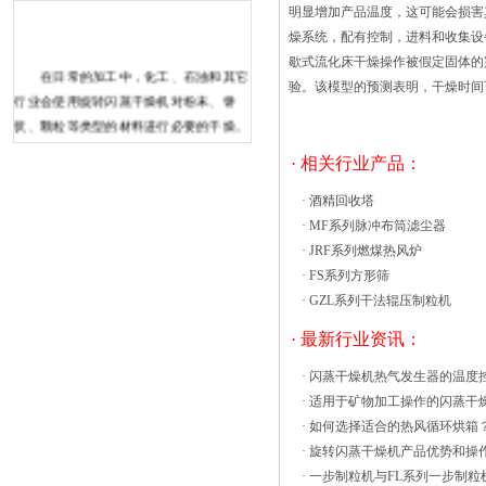
明显增加产品温度，这可能会损
燥系统，配有控制，进料和收集设
歇式流化床干燥操作被假定固体的
在日常的加工中，化工、石油和其它
验。该模型的预测表明，干燥时间
行业会使用旋转闪蒸干燥机对粉末、饼
状、颗粒等类型的材料进行必要的干燥。
同时由于其拥有停留时间短、成本效益高
· 相关行业产品：
等特点，被广泛的运用在化工、石油和其
它行业中。 在日常的加工中，需要干
·
酒精回收塔
燥的材料会被分散到加热空气流中，随后
·
MF系列脉冲布筒滤尘器
会通过干燥管进行输送。随后，机器就会
·
JRF系列燃煤热风炉
开始材料的干燥。其次当机器完成材料的
·
FS系列方形筛
干燥后，机器会使用旋风分离器对材料进
·
GZL系列干法辊压制粒机
行一、烘箱不能继续加温。 由电
· 最新行业资讯：
气原理图可知：影响烘箱正常加温的部位
及元器件主要有：交流回路、变压器、继
·
闪蒸干燥机热气发生器的温度
电器和电子管等。这些部位和元器件，任
·
适用于矿物加工操作的闪蒸干
何一处发生故障，都会断开电烘箱的交流
·
如何选择适合的热风循环烘箱
回路，使其不能正常加温。故障排除方法
·
旋转闪蒸干燥机产品优势和操
如下。 接通电源： 1> 观察信号
·
一步制粒机与FL系列一步制粒