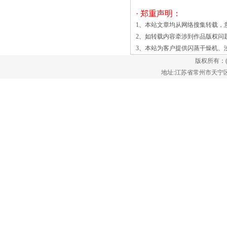
灯，若红灯不亮，且经半分钟后，继电器
· 郑重声明：
不动作，电子管灯丝也没点亮，应首先考
1、本站文章均从网络搜集转载，
虑交流回路可能没接通，可依次用电笔从
2、如转载内容牵涉到作品版权问
市电进线开始一种乙基香兰素沸腾流化床
3、本站为客户提供
闪蒸干燥机
、
干燥机，包括器壁，所述器壁为回转体结
版权所有：
构，沿器壁的轴向中心线设置有旋转轴，
地址:江苏省常州市天宁区郑陆镇
所述旋转轴上固定设置有搅拌叶片，所述
搅拌叶片远离旋转轴端固定设置有刮板，
所述刮板与器壁间隙配合，所述刮板由硅
胶板制成。本实用新型实验的乙基香兰素
沸腾流化床干燥器，解决了使用沸腾流化
床难以对小颗粒、黏度大的固体颗粒进行
干燥的问题，通过旋转轴带动搅拌叶片对
乙基香兰素结晶等小颗粒固体进行搅拌，
使之不能结团成块流化床干燥是控制的，
温柔的，甚至湿固体干燥的优化方法。流
化床产物的强烈的热/质量交换使得该方
法特别有效和节省时间。该技术也适用于
喷雾造粒或挤出制品的干燥后具有非常低
的残余水分。流化床干燥可以在整个粉末