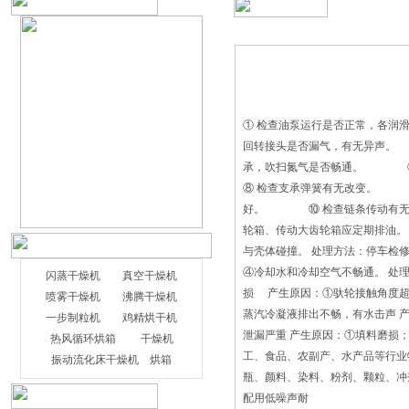
① 检查油泵运行是否正常，各
回转接头是否漏气，有无异声。
承，吹扫氮气是否畅通。 ⑥
⑧ 检查支承弹簧有无改变。 
好。 ⑩ 检查链条传动有无
轮箱、传动大齿轮箱应定期排
与壳体碰撞。 处理方法：停车
④冷却水和冷却空气不畅通。 
闪蒸干燥机
真空干燥机
损 产生原因：①驮轮接触角度
喷雾干燥机
沸腾干燥机
蒸汽冷凝液排出不畅，有水击声
一步制粒机
鸡精烘干机
泄漏严重 产生原因：①填料磨损
热风循环烘箱
干燥机
工、食品、农副产、水产品等行业
振动流化床干燥机
烘箱
瓶、颜料、染料、粉剂、颗粒、冲
配用低噪声耐