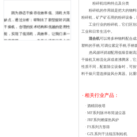
粉碎机结构特点及分类
粉碎机的作用就是把大的物料粉
因为静态干燥存在效率低、消耗大等
粉碎机，矿产矿石用的粉碎设备，
缺点，通过分析；研制出了新型旋转闪蒸
工业行业的粉碎机，它们区别就
干燥机，合理的技术结构和优越的使用性
工业和日常生活中。
能，实现了低消耗，高效率。让我们来一
混合机
可以将多种物料配合成
探究竟吧。 热风从进风口进入旋
塑料的手柄,可调位紧定手柄,手柄套
转闪蒸干燥机底部的混合粉碎机室。在热
热风循环烘箱
配用低噪音耐高
风的作用下，物料被离心、切割、粉碎、
干燥机又称流化床或者沸腾床，它
研磨、制粒。然后，水分少、且粒度较小
性质不同，配套除尘设备时，可按
的物料颗粒会通过气流进行旋转干燥。由
料干燥只需选择旋风分离器。比重
于固相的转动惯量热风循环烘箱处置市场
具有广阔空间我国的城镇化水平不断提
高，污水处理的处理规模和设施建设进入
· 相关行业产品：
了高速的发展阶段，据相关资料统计，
2010年我国城镇污水处理厂的已建设个数
·
酒精回收塔
达到2500多座，污水处理能力将达到1.22
·
MF系列脉冲布筒滤尘器
亿t每天，为我国实现减排目标做出了巨
·
JRF系列燃煤热风炉
大的贡献，同时对我国的水环境具有重要
·
FS系列方形筛
的意义。但是在污水处理厂处理污水的过
·
GZL系列干法辊压制粒机