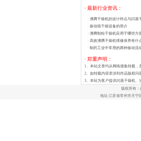
程中将会产生污泥，如果按照污泥含水率
· 最新行业资讯：
为80来计算可知，全国年污泥总产量将很
快突破30沸腾床干燥机是通过转动的圆
·
沸腾干燥机的设计特点与闪蒸
筒，以热传导的方式，将附在筒体外壁的
·
振动筛干燥设备的简介
液相物料或带状物料，进行干燥的一种连
·
沸腾制粒干燥机应用于哪些方
续操作设备。需干燥处理的料液由高位槽
·
高效沸腾干燥机维修保养有什
流入滚筒干燥器的受料槽内。干燥滚筒在
·
制药工业中常用的两种振动流
传动装置驱动下，按规定的转速转动。物
· 郑重声明：
料由布膜装置，在滚筒壁面上形成料膜。
沸腾床干燥机筒内连续通入供热介质，加
1、本站文章均从网络搜集转载，
热筒体，由筒壁传热使料膜的湿分汽化，
2、如转载内容牵涉到作品版权问
再通过刮刀将达到干燥要求的物料刮下，
3、本站为客户提供
闪蒸干燥机
、
经螺旋输送至贮槽内，进行包装。蒸发除
版权所有：
去的湿分，视其振动流化床干燥机本身并
地址:江苏省常州市天宁区郑陆镇
不可以防止产品磨损。相反，每台干燥机
的设计直接影响磨损率。例如，由于干燥
器在被加热的工艺空气保持与产品的连续
接触时实现^大的热传递，所以传送表面
需要允许这种恒定的空气 - 产品接触以均
匀的空气分配。使用带有钻孔的过时甲板