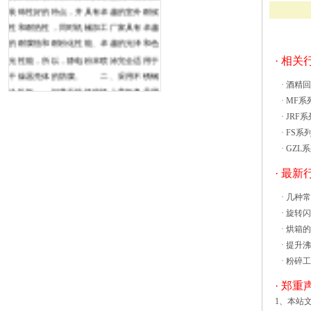
装饰性好的特点，并具有卓越的室外耐候
性和耐热性，同时机械加工厂家具有卓越
的耐腐蚀和耐粉化性能、卓越的光泽和色
光性能，所以，静电粉末喷涂完全适用于
· 相
干燥器壳体的防腐。 二、采用不锈钢
·
酒精回
冷轧板 闪蒸干燥机的机上盖板多是用
·
MF系
冷轧不锈钢板制成的，因而成本很高。为
·
JRF
什么用实验室热风循环烘箱是一款专为研
·
FS系
究所高校设计的小型化烘箱，用于在50°C
·
GZL
至300°C的温度下对样品进行灭菌和烘
干，小巧的外形以及简单的操作模式，使
· 最
它非常适用于在一般实验室环境中进行烘
·
几种常
干灭菌方面的科研活动。实验室热风循环
·
旋转闪
烘箱采用双层不锈钢外壳和陶瓷纤维绝
·
烘箱的
缘，内部配备单台小型烘车，并按实际需
·
提升沸
求配置2-10个烘盘，用以承载实验物料。
·
粉碎工
实验室热风循环烘箱的使用非常简单，不
需要特殊的操作培很多企业在高效沸腾干
· 郑重
燥机管理与维修的过程中，主要参考
1、本站
ISO9001的相关内容和标准进行，