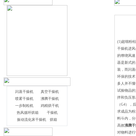
(1)超细
干燥机进风
的缭绕风速
器是新式的
装，而闪蒸
环保的技术
多人并不懂
试验物品的
闪蒸干燥机
真空干燥机
拌和负压形
喷雾干燥机
沸腾干燥机
（G4），
一步制粒机
鸡精烘干机
闪蒸干燥机抗腐蚀的工艺说明： 一、
求成品为粉
热风循环烘箱
干燥机
用普通碳钢进行静电喷涂聚酯树脂粉末涂
料斗内，分
振动流化床干燥机
烘箱
料 其抗腐蚀能力完全与不锈钢相媲
高效
沸腾干
美。由于该种粉末涂料具有坚韧、耐久、
对物料进行