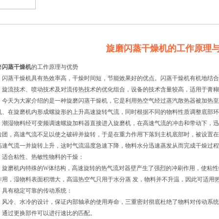
旋磨闪蒸干燥机的工作原理
磨
闪蒸干燥机
的工作原理与优势
闪蒸干燥机
具有热效率高，干燥时间短，节能效果好的优点。闪蒸干燥机有机地结合
、旋流技术、喷动技术及对流传热技术的优化组合，设备的技术含量较高，适用于膏糊
天为大家介绍的是一种旋磨闪蒸干燥机，它是利用热空气经过蒸汽散热器被加热至～
机、在旋磨机内形成螺旋形的上升高速旋转气流，同时根据不同的物料性质调整底部环
湿物料经可变频调速螺旋加料器直接进入旋磨机，在高速气流的冲击和带动下，迅
粒团，高速气流不足以使之破碎并旋转，于是在重力作用下落到主机底部时，被设置在
高速气流一并旋转上升，这时气流温度急速下降，物料水分迅速蒸发从而完成干燥过程
合粘性、热敏性物料的干燥：
磨机内特殊的W体结构，高速旋转的热气流对器壁产生了强烈的冲刷作用，使粘性物
作用，湿物料表面积增大，高温热空气只用于水分蒸 发，物料并不升温，因此可适用
有稳定可靠的传动系统：
冷、水冷的设计，保证内部轴承的使用寿命，三重密封彻底杜绝了物料对传动系统的
，通过更换部件可以进行速比的匹配。