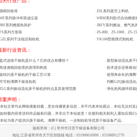
 相关行业产品：
酒精回收塔
·
ZSL系列真空上料机
MF系列脉冲布筒滤尘器
·
WRM系列卧式自动燃煤
JRF系列燃煤热风炉
·
JRFY系列燃油、燃气热
FS系列方形筛
·
ZS-800、ZS-1000、ZS-
GZL系列干法辊压制粒机
·
YK160型摇摆式制粒机
 最新行业资讯：
盘式连续干燥机是什么？它的优点有哪些？
·
新型振动流化床干
简述酒精回收塔的原理和构造
·
技术进步还将推动
旋转闪蒸干燥机的干燥工艺计算
·
使用寿命长的沸腾
可可粉沸腾干燥造粒机
·
判断GZQ振动流
ZLG系列振动流化床干燥机的特点及其使用范围
·
净化热风循环烘箱
 郑重声明：
、本站文章均从网络搜集转载，意在传播更多信息，并不代表本站观点，本站无法对其
、如转载内容牵涉到作品版权问题，并非出于本站故意！在接到相关权利人通知后我们
、本站为客户提供
闪蒸干燥机
、
沸腾干燥机
、
一步制粒机
等优质干燥设备产品。
版权所有：(C) 常州市日宏干燥设备有限公司
地址:江苏省常州市天宁区郑陆镇 电话：051989616999；051988912779