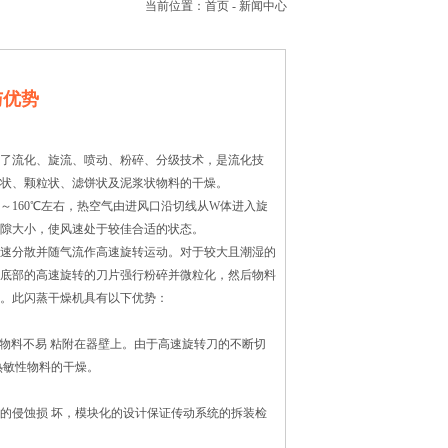
当前位置：
首页
-
新闻中心
与优势
了流化、旋流、喷动、粉碎、分级技术，是流化技
状、颗粒状、滤饼状及泥浆状物料的干燥。
160℃左右，热空气由进风口沿切线从W体进入旋
隙大小，使风速处于较佳合适的状态。
速分散并随气流作高速旋转运动。对于较大且潮湿的
底部的高速旋转的刀片强行粉碎并微粒化，然后物料
。此闪蒸干燥机具有以下优势：
料不易 粘附在器壁上。由于高速旋转刀的不断切
热敏性物料的干燥。
侵蚀损 坏，模块化的设计保证传动系统的拆装检