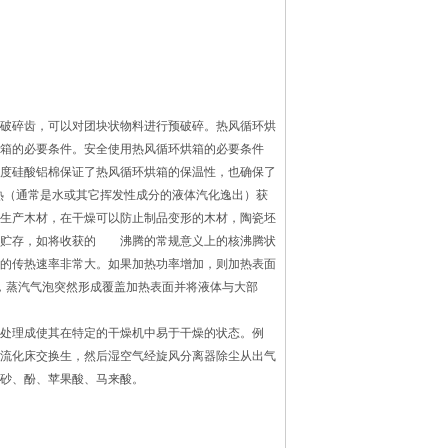
破碎齿，可以对团块状物料进行预破碎。热风循环烘
箱的必要条件。安全使用热风循环烘箱的必要条件
度硅酸铝棉保证了热风循环烘箱的保温性，也确保了
热（通常是水或其它挥发性成分的液体汽化逸出）获
生产木材，在干燥可以防止制品变形的木材，陶瓷坯
和贮存，如将收获的 沸腾的常规意义上的核沸腾状
的传热速率非常大。如果加热功率增加，则加热表面
时，蒸汽气泡突然形成覆盖加热表面并将液体与大部
处理成使其在特定的干燥机中易于干燥的状态。例
流化床交换生，然后湿空气经旋风分离器除尘从出气
硼砂、酚、苹果酸、马来酸。