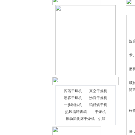
旋
术
今
磨
潮
颗
随
闪蒸干燥机
真空干燥机
适
喷雾干燥机
沸腾干燥机
旋
一步制粒机
鸡精烘干机
碎
热风循环烘箱
干燥机
具
振动流化床干燥机
烘箱
风
修