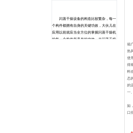
具
双
双
闪蒸干燥设备的构造比较繁杂，每一
设
个构件都拥有自身的关键功效，大伙儿在
采
应用以前就应当全方位的掌握闪蒸干燥机
采
的每一个构件所具有的功效。当闪蒸干燥
箱
机出現故的时候那样才能够立即的找到缘
热
故所属并迅速的处理闪蒸干燥机由数个单
使
独的模块段构成。 每一模块段包含循
得
环系统离心风机、加温设备、独立或公共
料
的空气清新注入系统和废气排出来系統。
态
对干躁物质总数、溫度、湿衰和废气循环
的
热风循环烘箱该如何保养 1.在无防爆装置
一
的热风循环烘箱内，请勿放入易燃物品。
2.使用前必须注意所用电源电压是否相
如
符。使用时，必须将电源插座接地线按规
口
定进行接地。 3.热风循环烘箱每次用完
后，须将电源全部切断，经常保持箱内外
清洁。清洁完毕悬挂相应的标识。 4.放置