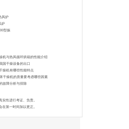
热风炉
风炉
1500型振
燥机与热风循环烘箱的性能介绍
我国干燥设备的出口
干燥机有哪些性能特点
化床干燥机的质量要考虑哪些因素
的故障分析与排除
真实性进行考证、负责。
会在第一时间加以更正。