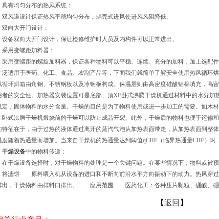
有均匀分布的热风系统：
风道设计保证热风平稳均匀分布，蜗壳式进风使进风风阻降低。
向大开门设计：
备双向大开门设计，保证检修维护时人员及内构件可以正常进出。
用变螺距加料器：
用变螺距的螺旋加料器，保证各种物料可以平稳、连续、充分的加料，加上选配件
广泛适用于医药、化工、食品、农副产品等，下面我们就简单了解安全使用热风循环烘
风循环烘箱由角钢、不锈钢板以及冷钢板构成。保温层则由高密度硅酸铝棉填充，高密
用者的安全性。加热器安装位置可是底部、顶XF卧式沸腾干燥机通过材料中的水分加
规定，固体物料的水分含量。干燥的目的是为了物料使用或进一步加工的需要。如木材
在卧式沸腾干燥机煅烧前的干燥可以防止成品开裂。此外，干燥后的物料也便于运输
的特征在于，由于过热的液体通过离开的蒸汽气泡从加热表面带走，从加热表面到整体
温度随着热通量而增加。当来自干燥机的热通量达到阈值qCHF（临界热通量CHF）
、
干燥设备
中的物料传递：
在
干燥设备
选择时，对干燥物料的处理是一个关键问题。在某些情况下，物料或被预
，将滤饼 原料喂入机从设备的进口和不断向前沿水平方向振动下的动力。热风穿过
排出，干燥物料由排料口排出。 应用范围 医药化工：各种压片颗粒、硼酸、
【
返回
】