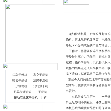
超细粉碎机是一种细粉及超细粉的
物料。它比球磨机效率高、电耗低
厚度时不影响成品的产量与细度。
工作时，将需要粉碎的物料从机
于旋转时离心力的作用，磨辊向外
过程：物料研磨后，风机将风吹入
规格的随风流进入旋风收集器，收
态下流动，循环风路的风量增加部
闪蒸干燥机
真空干燥机
现如今人们的生活水平不断在提
喷雾干燥机
沸腾干燥机
型水平，使传统中药和保健食品高
一步制粒机
鸡精烘干机
出贡献。
热风循环烘箱
干燥机
在保健食品生产当中，一些微量活
振动流化床干燥机
烘箱
碎至足够细小的粒度，并加上有效
碎机已成为现代食品特别是保健食