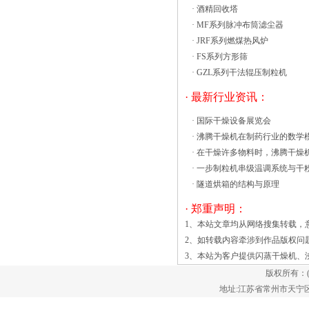
·
酒精回收塔
碳化物。3)低温碳化：碳化前无需干化，
·
MF系列脉冲布筒滤尘器
控制碳化压力在 10 MPa 左右，碳化温度
·
JRF系列燃煤热风炉
315 ℃。碳化产出的污泥成液态，脱水作
·
FS系列方形筛
为干燥设备企业管理的重要组成部分，沸
·
GZL系列干法辊压制粒机
腾干燥机的运行状态对企业生产的经济效
益至关重要。如果沸腾干燥机一直处于^
· 最新行业资讯：
良好的状态，相关工作人员能够各司其
·
国际干燥设备展览会
职，保障产品生产量和质量，企业也会被
·
沸腾干燥机在制药行业的数学
社会认可，获取更多经济效益和社会效
·
在干燥许多物料时，沸腾干燥
益。 沸腾干燥机的点巡检工作对
·
一步制粒机串级温调系统与干
生产成本的影响，除了表现在生产产品的
·
隧道烘箱的结构与原理
数量上之外，还有设备的投资效果、停工
所给企业带来的损失、维修设备的费用、
· 郑重声明：
人员和能源的消耗等。沸腾干燥机检查内
1、本站文章均从网络搜集转载，
容有运干燥的颗粒，也有大量的烘干机可
2、如转载内容牵涉到作品版权问
用的选择取决于大小的湿料、粘性的形状
3、本站为客户提供
闪蒸干燥机
、
和尺寸分布，饲料水分、干燥动力学等常
版权所有：
用的干燥剂颗粒材料。一些振动流化床干
地址:江苏省常州市天宁区郑陆镇
燥器的变体通常优于其他干燥系统干燥颗