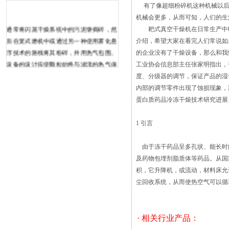
有了像超细粉碎机这种机械以后
机械会更多，从而可知，人们的生
通常将闪蒸干燥系统中的污泥饼捣碎，然
耙式
真空干燥机
在日常生产中
后在笼式磨机中或通过另一种使用雾化悬
介绍，希望大家在看完人们常说如
浮技术的路线将其粉碎，并用热气包围。
的企业没有了干燥设备，那么和我
设备的设计应使颗粒始终与湍流的热气保
工业协会信息部主任张家明指出，
持接触，从而实现水分从污泥到气体的热
度、分级器的调节，保证产品的湿
传递。 闪蒸干燥器可以帮助去除高达8％
内部的调节零件出现了蚀损现象
到10％的水，典型设计通常具有笼式粉碎
蛋白质药品冷冻干燥技术研究进展
机，该粉碎机从进料系统接收湿污泥的输
入。在笼子内部，热气与污泥一起被迫通
1 引言
过狭窄的管道，以便进行干燥，然后将这
些气体转移到旋风分离器中，以除去蒸热
由于冻干药品呈多孔状、能长时
风循环烘箱的碳化处置1)高温碳化：将污
及药物包埋剂脂质体等药品。从国
泥干化至含水率约30，然后进入炭化炉高
积，它升降机，或流动，材料床允
温碳化造粒。在常压的条件下，温度控制
尘回收系统，从而使热空气可以循
在 650～980 ℃。2)中温碳化：将污泥干
化至含水率约90，然后进入炭化炉。在常
压的条件下，温度控制在 430～540 ℃。
· 相关行业产品：
过程中产生油，蒸汽冷凝水，沼气和固体