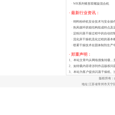
·
WH系列锥形双螺旋混合机
· 最新行业资讯：
·
饲料粉碎机安全技术与安全操
·
热风循环烘箱结构组成特点及
·
淀粉闪蒸干燥过程中的自动控
·
流化床干燥机流化过程的基本
·
喷雾干燥技术在固体制剂生产
· 郑重声明：
1、本站文章均从网络搜集转载，
2、如转载内容牵涉到作品版权问
3、本站为客户提供
闪蒸干燥机
、
版权所有：
地址:江苏省常州市天宁区郑陆镇