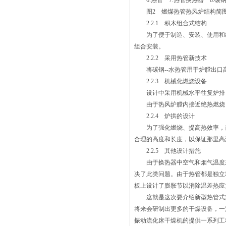
6.热管 7.热管换热器 8.碳钢
级。??2、沸腾干燥机的干燥塔系统调整
图2 燃煤热管热风炉结构简
了主塔直筒体的高径比；延长物料的停留
2.2.1 积木组合式结构
时间，保证干燥效果。??3、调整了塔锥
为了便于制造、安装、使用和维
体的锥度，由常规的夹角 60°调整至54°左
组合安装。
右 常州医药沸腾干燥机，充分考虑物料
2.2.2 采用热管新技术
在锥体下料时的顺畅。??4、塔顶设冷却
将碳钢--水热管用于炉膛出口
系统、夹套冷却系统。为使塔顶及锥体内
2.2.3 机械化燃烧设备
壁温度不至于过高，使吸附在塔锥体壁上
设计中采用机械水平往复炉排，
的料不被高温焦化，影响品质。? 现
由于热风炉膛内接近绝热燃烧，
在的技术不断发展，这就使得这种干燥机
2.2.4 炉拱的设计
的类型是非常的多，并且可以按照不同产
为了强化燃烧、提高热效率，前后
品的要求进行设计，不过不管哪一种，它
合理的高度和长度，以保证那里高
的使用时间都是不可确定的，为了延长它
2.2.5 其他设计措施
们的使用寿命，有一些方法还是值得试试
由于换热器中空气和烟气温度差
的。 延长流化床干燥机使用寿命方
决了此类问题。由于热管都是独立
法： 1、每周必须清理灶上的碳粉，
板上设计了膨胀节以消除温差热应
以防止吸入筒内，污染物料。每月必须给
这就是这次要介绍新型热管式热
干燥机的轴承座加打黄油，以保证轴承的
将来会研制出更多的干燥设备，一
润滑性。&e袋除尘器间的管道。
振动流化床干燥机的提供一系列工