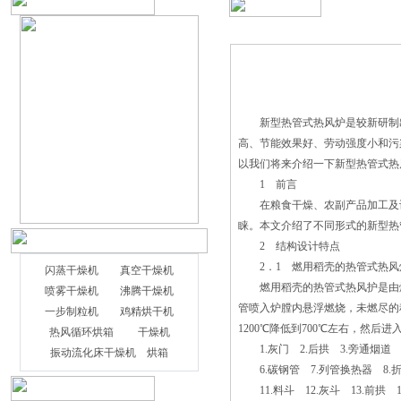
新型热管式热风炉是较新研制出
高、节能效果好、劳动强度小和污
以我们将来介绍一下新型热管式热
1 前言
在粮食干燥、农副产品加工及许
睐。本文介绍了不同形式的新型热
2 结构设计特点
2．1 燃用稻壳的热管式热风
闪蒸干燥机
真空干燥机
燃用稻壳的热管式热风护是由燃
喷雾干燥机
沸腾干燥机
管喷入炉膛内悬浮燃烧，未燃尽的
一步制粒机
鸡精烘干机
^近在网络上常有人询问小编，闪蒸烘干
1200℃降低到700℃左右，然
热风循环烘箱
干燥机
机与闪蒸干燥机，哪个干燥效果好？小编
1.灰门 2.后拱 3.旁通烟道 
振动流化床干燥机
烘箱
记住这个问题，查阅并询问了一下专业师
6.碳钢管 7.列管换热器 8.折
傅关于这些知识，小编给出相对闪蒸烘干
11.料斗 12.灰斗 13.前拱 1