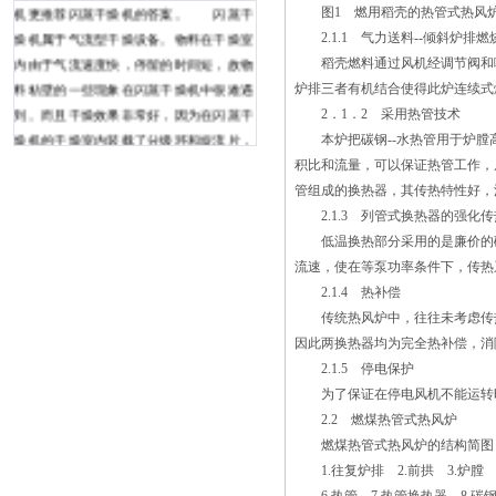
机更推荐闪蒸干燥机的答案。 闪蒸干
图1 燃用稻壳的热管式热风
燥机属于气流型干燥设备。物料在干燥室
2.1.1 气力送料--倾斜炉排燃
内由于气流速度快，停留的时间短，故物
稻壳燃料通过风机经调节阀和喷
料粘壁的一些现象在闪蒸干燥机中很难遇
炉排三者有机结合使得此炉连续式
到。而且干燥效果非常好，因为在闪蒸干
2．1．2 采用热管技术
燥机的干燥室内装载了分级环和旋流片，
本炉把碳钢--水热管用于炉膛高
通过这种可调的分风装置，均匀的干燥，
积比和流量，可以保证热管工作，
提高它是利用蒸汽或电作为一个与轴流风
管组成的换热器，其传热特性好，
机对流换热的热源,该热空气通过热空气
2.1.3 列管式换热器的强化传
层烘盘与物料进行热转移。 从进风口进
低温换热部分采用的是廉价的碳
入炉补充新鲜空气和水分，然后从口排
流速，使在等泵功率条件下，传热
出，不断补充新鲜空气和湿空气的热连续
2.1.4 热补偿
发射，所以要保持适宜的相对湿度在机器
传统热风炉中，往往未考虑传热
内部。 热风循环烘箱大的特点是，在
因此两换热器均为完全热补偿，消
箱的内部热空气循环从而提高热效率，节
2.1.5 停电保护
约能源。因此，从传统的3-7%为35-60%
为了保证在停电风机不能运转时
的电流烘干室的热效率，它是强制通风，
2.2 燃煤热管式热风炉
温度差从上减少。生产的该烘箱，看着风
燃煤热管式热风炉的结构简图，
装1、干燥经过了初、中、高效过滤器过
1.往复炉排 2.前拱 3.炉膛 4
滤后，更能够保证净化程度达到30万