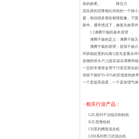
3、别离衔接热风炉与鼓风机以及空气过
床的效果。 降压力 知道一
滤器间的管道。一起衔接布袋除尘器与引
流化床的压降相比传统的一个很小
风机间的管道。 4、校对干燥主
题，相信很多朋友都很犹豫。下
机与地平面的笔直度，干燥主机塔顶与地
新件。通常情况下，修复失效零件
面笔直度应不大于10mm。 5、加
1.1沸腾干燥的基本原理
料器就位，并与干燥主机衔接。
沸腾干燥的定义：沸腾干燥又俗
6、各管道衔接时，应嵌红纸板或密封
沸腾干燥的原理：是指干燥介质
条。 7、固定各衔接处的紧固
环烘箱处置的出路1)首先是要从
件，以紧固件板紧无松动为止。
染物的排水户;2)是应该在调整
8、衔接电柜线路，电柜应结实接地，并
一定的专项资金用于污泥无害化处
注有清晰象征。
传统干燥炉35-45%的呈现使热
一个是提高温度，一个是加强气
· 相关行业产品：
·
GZL系列干法辊压制粒机
·
KZL型整粒机
·
CH系列槽形混合机
·
LDH系列犁刀式混合机