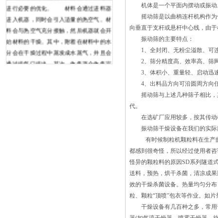
机体是一个平面内摆动或振动。
进行必要的优化。 材料会通过进料器
摇动筛是以曲柄连杆机构作为传
进入机器，同时会引入适量的热空气。材
向垂直于支杆或悬杆中心线，由于
料会与热空气充分接触，然后机器就会开
振动筛的主要特点：
始材料的干燥。其中，附着在材料中的水
1、全封闭、无粉尘溢散、可连
分会在干燥过程中蒸发成水蒸气，并且会
2、筛分精度高、效率高、筛网
通过排气口排出。其次，收集器会收集完
3、体积小、重量轻、启动迅速
成 烘箱循环系统中的加热器和控制器
4、出料品方向可沿圆周方向任
都位于机器的顶部或侧面，配备全套的恒
摇动筛与上述几种筛子相比，其
温，超温，防爆，定时器和自动关机装
代。
置。热风循环烘箱易于操作和维护，电热
在选矿厂应用较多，按其传动机
器中使用的镍铬合金线和耐热陶瓷支架具
振动筛干燥设备在我们的实际应
有99.5％的热效率。直接加热快速，高效
有时候制粒机颗粒料在生产的过
和节能。水平的热空气循环和加热系统确
都感到很奇怪，所以经过使用者咨
保了整个室内均匀的温度。内室和外室采
怪异的颗粒料的原因SD系列隧
用高级岩棉绝缘，以减少热量损失。机器
送料，预热，烘干杀菌，清凉成果
舱口盖有各种安全把手。不同类型的包装
效的干燥杀菌设备。热量均匀分
也可以使用。&ems1.沸腾干燥机结束时，
粒、颗粒“顶喷”包衣等作业。如
应首先关沸腾干燥机停加热装置，停止燃
干燥设备有几百种之多，常用
气机运行。然后关闭喷枪阀门，更换喷