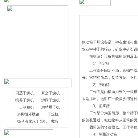
振动筛干燥设备是一种在生活与生
农业中种子的筛选，矿业中矿石得
根据筛分设备机械的结构及工作
（1）固定筛
工作部分固定不动，靠物料沿工
分。它结构简单，制造方便。不耗
（2）滚轴筛
工作面是由横向排列的一根根滚
闪蒸干燥机
真空干燥机
末端排出。选矿厂一般很少用这种
喷雾干燥机
沸腾干燥机
（3）圆筒筛
一步制粒机
鸡精烘干机
工作部分为圆筒形，整个筛子绕
在农用化学品、食品和饲料行业，工
热风循环烘箱
干燥机
的筛孔通过，粗粒物料从圆筒的另
厂会使用旋转闪蒸干燥机进行材料的干
振动流化床干燥机
烘箱
圆筒筛的转速很低、工作平稳、
燥。同时该机器使用先进的自动化系统，
（4）平面运动筛
从而实现全自动控制，并且能对干燥过程