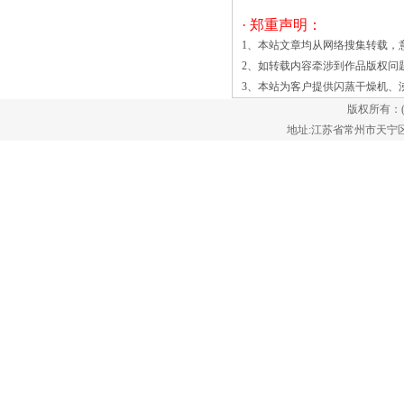
碎作用，强化了传质传热，加快物料的干
· 郑重声明：
燥速度。在干燥段设有螺旋加料器，加料
1、本站文章均从网络搜集转载，
器由调速电机拖动，通过变频器调节转
2、如转载内容牵涉到作品版权问
速。顶部分级段有一个分级环，根据产品
3、本站为客户提供
闪蒸干燥机
、
的粒度要求选择分级环的通径。干燥后的
版权所有：
物料细粉可随气流送至旋风或袋滤器收
地址:江苏省常州市天宁区郑陆镇
集。 大豆膳食纤维闪蒸干燥机生
产线能比普通闪蒸干燥机节能百分之十五
作用，是真正的高效节能的干燥方式。