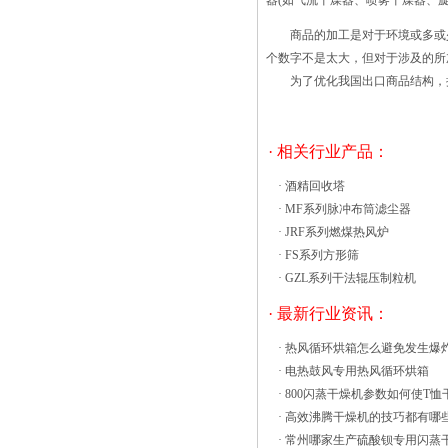
器(如气流干燥器、喷雾干燥器、旋
枪，拧下喷嘴并冲洗干净。??2.随后依次
开启沸腾干燥机送风机、抽风机，接着打
商品的加工是对于环境或多或少都
开沸腾干燥机加热开关开始升温。当出料
个数字不是太大，但对于涉及的所
口温度达到设定温度时（一般为130℃左
为了优化我国出口商品结构，
右），启动沸腾干燥机料泵和除尘系
统。??3.在日常生产过程中，开动沸腾干
燥机前应进行必要的准备工作。首先检查
· 相关行业产品：
沸腾干燥机各个装置的轴承和密封部分连
接处有无松动， 振动流化床技术是将
·
酒精回收塔
振动能引入普通流化床，改善流化质量的
·
MF系列脉冲布筒滤尘器
气固流化技术，能以较低的流化气速形成
·
JRF系列燃煤热风炉
均匀的流化状态。由于颗粒的脉冲跳动，
·
FS系列方形筛
加强了气固和固体之间的接触，减少了粘
·
GZL系列干法辊压制粒机
结机会，提高了传递速度，加强了生产过
· 最新行业资讯：
程。 1.笼型转子断裂或绕线转子线圈
接头松动，维护网电流过大发热。铜条转
·
热风循环烘箱怎么避免发生爆
子可以焊补或更换，振动流化床铸铝转子
·
电热鼓风专用热风循环烘箱
应该更换。 2.使用环境温配室进入干
·
800闪蒸干燥机参数如何使T恤
燥室的热空气产生高速旋转的气流形成流
·
高效沸腾干燥机的技巧都有哪
化床层；同时对物料产生强烈的搅拌和粉
·
常州哪家生产硫酸钡专用闪蒸