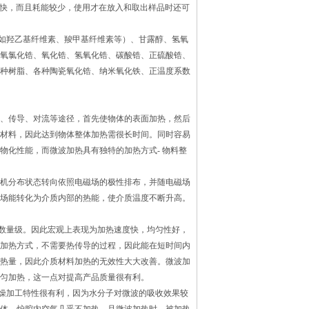
温更快，而且耗能较少，使用才在放入和取出样品时还可
如羟乙基纤维素、羧甲基纤维素等）、甘露醇、氢氧
氧氯化锆、氧化锆、氢氧化锆、碳酸锆、正硫酸锆、
种树脂、各种陶瓷氧化锆、纳米氧化铁、正温度系数
、传导、对流等途径，首先使物体的表面加热，然后
材料，因此达到物体整体加热需很长时间。同时容易
物化性能，而微波加热具有独特的加热方式- 物料整
机分布状态转向依照电磁场的极性排布，并随电磁场
场能转化为介质内部的热能，使介质温度不断升高。
数量级。因此宏观上表现为加热速度快，均匀性好，
加热方式，不需要热传导的过程，因此能在短时间内
热量，因此介质材料加热的无效性大大改善。微波加
匀加热，这一点对提高产品质量很有利。
燥加工特性很有利，因为水分子对微波的吸收效果较