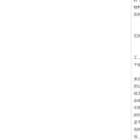
好
环，节能高效。5、采用内置式高温循环
物
风机，减少热量损失，提高传热效率。
应
6、箱内设有可调风板，可调节上下开
3
口，上、下温度均匀性。7、80mm材沸腾
4
干燥机表面腐蚀在生产过程中就会存在资
艺
源浪费甚至设备破坏严重的现象，包括像
5
滴、流、漏的现象存在，严重的甚至会发
6
生爆炸，造成严重的生产事故。那么你知
工
道生产环境也会导致沸腾干燥机形成腐蚀
干
吗？ （1）干燥生产的环境一般
微
都具有腐蚀性的介质，沸腾干燥机暴露在
来
空气中腐蚀的速度就会加快。像酸、碱、
所
盐这些都是化学生产必备的也是造成设备
或
腐蚀的主要原因之一。另外，介质的种
杂
类、PH值、含氧量等也是导致设备腐蚀
不
的 高速气流通过长管创建一个床气，
的
空气通过非多孔传送。管之间的开放空间
是
形成室解决了小的问题，不影响再返回过
高
程。在流化过程中，每个粒子被包围，通
业