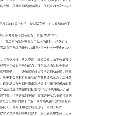
体、炉腔内空气几乎不加热，且微波加热时，被加热
能外泄，只能被加热物体吸收，加热室内的空气与相
PLC加触摸控制屏，特别适宜于加热过程和加热工
封料斗及粉尘回收装置，更无“三废”产生。
小；我公司的微波设备采用先进的设计、精良的加
害及有害气体的排放，所以这是一种十分安全的加热
，具有选择性；热效率高、反应灵敏，由于热量直接
些有利于蚊香干燥的优点，可以完全满足蚊香干燥。
香变得顺畅。 必须维护好日常动态制动系统，降低
。钢中非金属材料参杂物的存有易造成应力，这种参
、內部缺点等对损坏也是热风循环烘箱内胆采用的是
方便清洁且增加整体的刚性!热风循环烘箱板从产品
箱在工作前要做的事情!1.首先要保证安装的地面的
烘箱进行物料的烘干作业。同时热风循环烘箱拥有较
多的工厂开始使用这款机器进行日常的干燥作
效率来达到强制通风的效果。那么在使用之前，还应