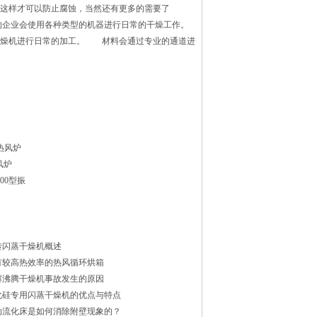
这样才可以防止腐蚀，当然还有更多的需要了
的企业会使用各种类型的机器进行日常的干燥工作。
干燥机进行日常的加工。 材料会通过专业的通道进
热风炉
风炉
1500型振
转闪蒸干燥机概述
有较高热效率的热风循环烘箱
解沸腾干燥机事故发生的原因
化硅专用闪蒸干燥机的优点与特点
动流化床是如何消除附壁现象的？