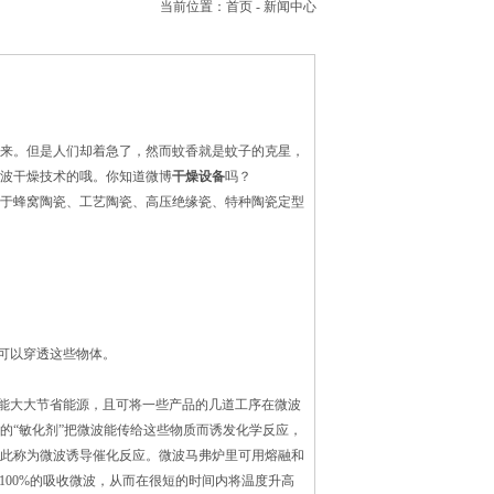
当前位置：
首页
-
新闻中心
来。但是人们却着急了，然而蚊香就是蚊子的克星，
波干燥技术的哦。你知道微博
干燥设备
吗？
于蜂窝陶瓷、工艺陶瓷、高压绝缘瓷、特种陶瓷定型
可以穿透这些物体。
能大大节省能源，且可将一些产品的几道工序在微波
的“敏化剂”把微波能传给这些物质而诱发化学反应，
此称为微波诱导催化反应。微波马弗炉里可用熔融和
料可100%的吸收微波，从而在很短的时间内将温度升高