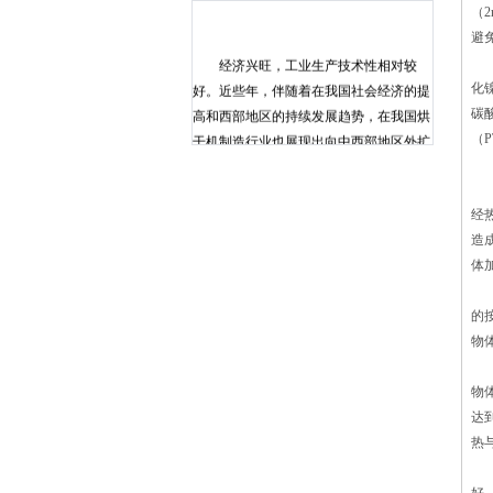
（
避
经济兴旺，工业生产技术性相对较
2
好。近些年，伴随着在我国社会经济的提
化
高和西部地区的持续发展趋势，在我国烘
碳
干机制造行业也展现出向中西部地区外扩
（
散的发展趋势。大家都知道，干燥机设备
三
是当代工业化生产中不可或缺的烘干设
微
备。我国烘干机制造行业在近三十年的发
经
展趋势中，获得了傲人的考试成绩。上世
造
纪八十年代，在我国生产制造的烘干设备
体
不上十万种。进到新时代后，我国已生产
由
制造了五十万种烘干设备。1、用户可根
的
据物料特点选择纵向循环或横向循环的干
物
燥方式，来提高效率及产品质量。2、可
1
采用集中供热的方式，这样更利于燃煤、
物
燃油、燃气热风炉、导热油炉等热源连
达
接，方便用户生产使用。3、根据用户需
热
要，可采用人工或机械方式进料和出料。
2
4、整个箱体采用全封闭结构，热风循