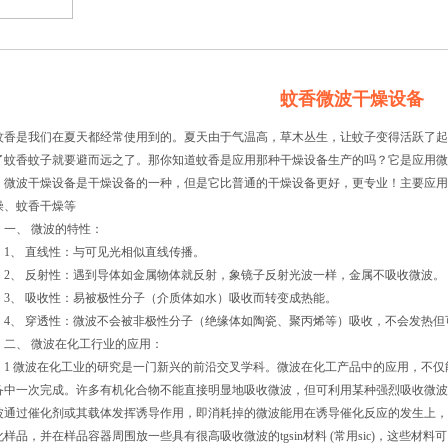
蚊香微波干燥设备
香是我们在夏天都经常使用到的。夏天由于气温高，草木丛生，让蚊子变得活跃了起
了蚊香蚊子就要避而远之了。那你知道蚊香是应用那种干燥设备生产的吗？它是应用微
微波
干燥设备
是干燥设备的一种，但是它比普通的干燥设备更好，更专业！主要应用
燥、蚊香干燥等
、 微波的特性：
、 直线性：与可见光相似直线传播。
、 反射性：遇到导体如金属物体就反射，象镜子反射光波一样，金属不吸收微波。
、 吸收性：易被极性分子（介质体如水）吸收而转变成热能。
、 穿透性：微波不会被非极性分子（绝缘体如陶瓷、聚丙烯等）吸收，不会发热但
、 微波在化工行业的应用：
 微波在化工业的研究是一门新兴的前沿交叉学科。微波在化工产品中的应用，不仅
备中一次完成。许多有机化合物不能直接明显地吸收微波，但可利用某种强烈吸收微波
波通过催化剂或其载体发挥诱导作用，即消耗掉的微波能用在诱导催化反应的发生上，
化样品，并在样品容器周围放一些具有很高吸收微波的tgsin材料 (常用sic)，这些材