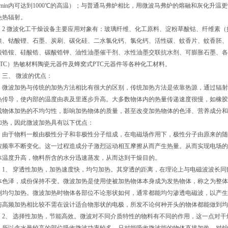
2min内可达到1000℃的高温）；与普通马弗炉相比，用微波马弗炉的熔融和灰化升
免热辐射。
 微波化工干燥设备主要应用对象有：玻璃纤维、化工原料、淀粉草酸钴、纤维素（
镍、钴酸锂、石墨、炭刷、碳化硅、二水氯化钙、氯化钙、活性碳、蚊香片、蚊香胚、
酸锆铵、硅酸锆、碳酸锆钾、油性油墨催干剂、水性油墨交联抗水剂、可膨胀石墨、各
PTC）热敏材料陶瓷元器件及蜂窝式PTC元器件等各种化工材料。
、 微波的优点：
波加热与传统的加热方法相比有很大的区别，传统加热方法是依靠热源，通过辐射
热传导，使内部的温度由表及里逐步升高。大多数物体内的热量传递速度很慢，如橡胶
成物体加热的不均匀性，影响加热物体的质量，甚至改变加热物体的色泽、营养成分和
加热，因此微波加热具有以下优点：
于物料一般由极性分子和非极性分子组成，在电磁场作用下，极性分子由原来的随
按频率不断变化。这一过程造成分子激烈运动相互摩擦从而产生热量。从而实现电场的
体温度升高，物料所含的水分迅速蒸发，从而达到干燥目的。
、 穿透性加热，加热速度快，均匀加热。其穿透的距离，在理论上与电磁波波长同
体色泽，成份保持不变。微波加热是使用使被加热物体本身成为发热物体，称之为整体
到均匀加热。微波加热时物体各部位不论形状如何，通常都能均匀渗透电磁波，以产生
与高频加热相比较不需在设计适合物形状的电极，所发不论何种开头的物体都能做到均
、 选择性加热，节能高效。微波对不同介质特性的物料有不同的作用，这一点对干