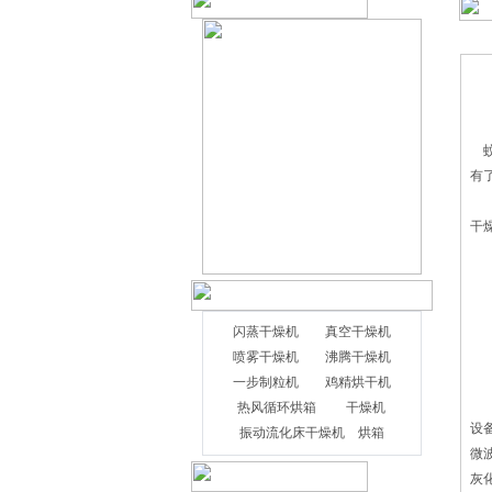
蚊
有
干
一
1
2
3
闪蒸干燥机
真空干燥机
4
喷雾干燥机
沸腾干燥机
二
一步制粒机
鸡精烘干机
1
热风循环烘箱
干燥机
设
振动流化床干燥机
烘箱
微
灰