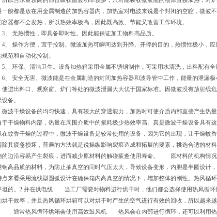
，所以含水量较高的部位吸收微波功率较多，只对能吸收微波能的物体直接加热，对炉
料一般都是放在用金属制造的加热容器内，加热室对电波来说是个封闭的空腔，微波不
的容器都不会发热，所以热效率极高，因此既高效、节能又改善工作环境。
、 无热惯性，即具备即时性。因此能保证加工物料高品质。
、 操作方便，宜于控制。微波加热可瞬间达到升降、开停的目的，热惯性极小，应用
的规范和自动化控制。
、 环保、清洁卫生。设备加热箱采用金属不锈钢制作，可采用水清洗，出料配有全密
、 安全无害。微波能是在金属制造的封闭加热容器和波导管中工作，能量的泄漏极
，使进出料口、观察窗、炉门等处的微波泄漏大大优于国家标准。因微波没有放射线危
燥设备。
波干燥设备的均匀快速，具有较大的穿透能力，加热时可使介质内部直接产生热量
自于干燥物料内部，热量在周围介质中的损耗极少热效率高。真是微波干燥设备具有这
以在蚊香干燥的过程中，微波干燥设备是较常使用的设备，因为它的出现，让干燥蚊
清除其疲惫损坏，普遍的方法就是说操纵影响裂痕造成和拓展的要素，挑选合适的材料
物的边沿容易产生裂痕，进而减少原材料的触碰疲惫使用寿命。 原材料的机构情况
绣钢高品质的材料，为防止抽真空的同时气压太大，导致设备变形，内胆是半圆设计，
特点来看采用流线型圆弧设计在确保箱内高真空的情况下，增加整体的刚性。热风循环烘
平坦的。2.并在供电线 当工厂需要对物料进行烘干时，他们都会选择使用热风循环
的烘干效率，并且热风循环烘箱可以对烘干时产生的空气进行有效的回收，所以越来越
。 通常热风循环烘箱会使用高效鼓风机 热风会在内部进行循环，还可以利用热