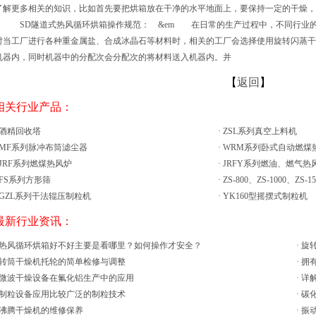
了解更多相关的知识，比如首先要把烘箱放在干净的水平地面上，要保持一定的干燥，
。 SD隧道式热风循环烘箱操作规范： &em 在日常的生产过程中，不同行业
时当工厂进行各种重金属盐、合成冰晶石等材料时，相关的工厂会选择使用旋转闪蒸
机器内，同时机器中的分配次会分配次的将材料送入机器内。并
【
返回
】
 相关行业产品：
酒精回收塔
·
ZSL系列真空上料机
MF系列脉冲布筒滤尘器
·
WRM系列卧式自动燃煤
JRF系列燃煤热风炉
·
JRFY系列燃油、燃气热
FS系列方形筛
·
ZS-800、ZS-1000、ZS-
GZL系列干法辊压制粒机
·
YK160型摇摆式制粒机
 最新行业资讯：
热风循环烘箱好不好主要是看哪里？如何操作才安全？
·
旋
转筒干燥机托轮的简单检修与调整
·
拥
微波干燥设备在氟化铝生产中的应用
·
详
制粒设备应用比较广泛的制粒技术
·
碳
沸腾干燥机的维修保养
·
振