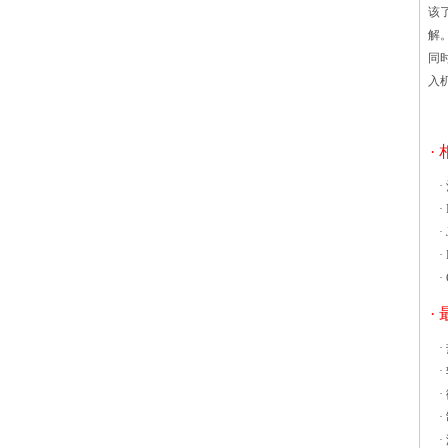
过加工空气，并从相邻的颗粒分离。
该
GZQ振动流化床干燥机的喷射管了创建一
解
个大室，空气回风静压箱之间解决循环气
同
流的问题，防止产品损失。本室回风速度
入
降低与主流化气流防止干扰，喷气管喷出
的空气柱为项目产品床，产生合适的流态
状态，很快会达到气固的混合，使块状物
·
料处于良好的流化状态而被热空气包围。
·
在物料与热空气之间进行传热的干燥过程
·
中，大部分水分在这一阶段会蒸发掉。物
·
料受到粉碎以及水分蒸发后，浮力大于重
·
力，物料向上运动，进入分级器。物料在
·
气体的夹带下螺旋上升，在离心力的作用
下，物料粒径小的在内环，较大较湿的在
·
外环。小颗粒在水分达到要求时被气体从
·
干燥室中心处带出，较大较湿颗粒继续粉
·
碎干燥，从而保证产品的含水量和粒度均
·
匀。
·
·