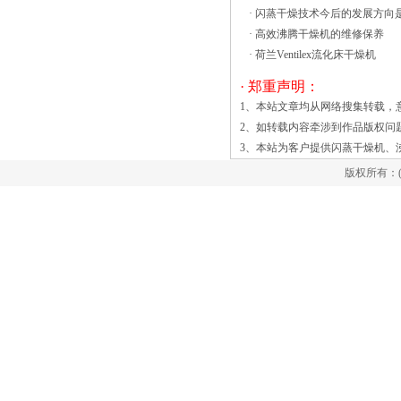
耗，正压操作，粉尘量大，经实验整套设
·
闪蒸干燥技术今后的发展方向
备应在微负压条件下操作，具体是：进风
·
高效沸腾干燥机的维修保养
压力为5mm水柱，这样整个系统便保持在
·
荷兰Ventilex流化床干燥机
负压条件下运行，基本上做到操作环境无
· 郑重声明：
产品粉尘，可保证邻氨基苯甲酸产品有较
1、本站文章均从网络搜集转载，
高的得率。
2、如转载内容牵涉到作品版权问
3、本站为客户提供
闪蒸干燥机
、
版权所有：