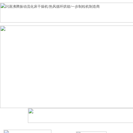
闪蒸干燥机保养说明1、 定期检查，每月
一次，检查项目为减速器的油标线、皮
带、链条的松紧程度，如发现减速器的渗
漏、油量不足，更换密封件，加足油
量;2、 电器部件应保持清洁、灵敏;3、 不
应采用铁器敲击筒体，防止筒体变形;4、