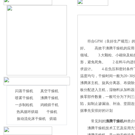
一次使用完毕应取出剩余物料，刷清机器
各部分，如停用时间较长，将机器揩擦干
净，用篷布罩好。5、 旋转接头外壳与机
架连接的防转螺栓，运转中因扭动，易生
产磨损和松动，应定期检查或调换 样
品放置：将待干燥的物品放入热风循环烘
符合GPM（良好生产规范）的高
箱中，它们周围应该有一些空间，以保持
好。 高效干沸腾干燥机的应用：
工作室内的气流畅通，并关闭盒子的
领域。 3.大颗粒、小砌块及粘
门。 节气门调节：根据干燥物品
形，避免死角。 2.在料斗内进
的潮湿情况，将调节旋钮转到合适的位
求设计。 4.在负压和密封条件
置，一般为“z”；如果是湿的，将调节旋
温度均匀，干燥时间一般为20~
钮调到“3”（注意：空气门的调节范围约
沸腾床主机、旋风分离器、布袋除
为60“角）。 开启：打开电源和
板分配进入主机，湿物料从加料器
闪蒸干燥机
真空干燥机
风扇开 在日常的加工过程中，工厂会
换零部件数量，一般可分为下列
喷雾干燥机
沸腾干燥机
选择使用不同种类的机器进行日常的加
陷，如制止渗漏油、补油、坚固
一步制粒机
鸡精烘干机
工。同时在日常的加工过程中，工厂会选
据事先安排好的计划
热风循环烘箱
干燥机
择使用沸腾干燥机对材料进行必要的干
振动流化床干燥机
烘箱
燥，这样就能有效减少材料被污染的可
常见到的
沸腾干燥机
种类介
能，而且能减少能源的使用。 材料会
沸腾干燥机技术工艺及应用方
从相应的通道进入机器内，同时机器中的