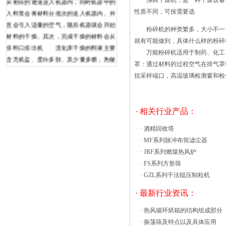
沸腾干燥机，是一种干燥设备，
入料泵会将材料分批次的送入机器内。并
性质不同，可按需要选
且会引入适量的空气，随后机器就会开始
粉碎机的种类繁多，大小不一，
材料的干燥。其次，完成干燥的材料会从
就有可能做到，具体什么样的粉碎
排料口排出机 流化床干燥的料液主要
万能粉碎机适用于制药、化工、
含无机盐、蛋白多肽、及少量多糖，热敏
罩：通过材料的过程空气在排气罩
性物质所以温度不高，干燥时粘壁和堵料
括采样端口，高温玻璃检测窗和
严重，特别是一级旋风分离器、冷风管和
收粉分离器处，这时预防流化床干燥机出
现堵料现象就显得尤为重要。就这个问
· 相关行业产品：
题，有以下的预防措施： 1.用户在给
这种振动流化床进料时，如果进料速度太
·
酒精回收塔
快，进料量太大，将使物料不能及时干
·
MF系列脉冲布筒滤尘器
燥，进而堆积在烘干机的滚筒内。随着干
·
JRF系列燃煤热风炉
燥筒的运转，产尘器的布袋也容易损坏。
·
FS系列方形筛
经生产测试，干燥介质出口温度60℃时，
·
GZL系列干法辊压制粒机
邻氨基苯甲酸产品含水率小于0.5，因
· 最新行业资讯：
此，出口温度选择60～65℃。 闪蒸干
燥机的操作压力：塔内压差影响操作的稳
·
热风循环烘箱的结构组成部分
定性、操作环境粉尘量的大小和产品的消
·
振荡筛及特点以及具体应用