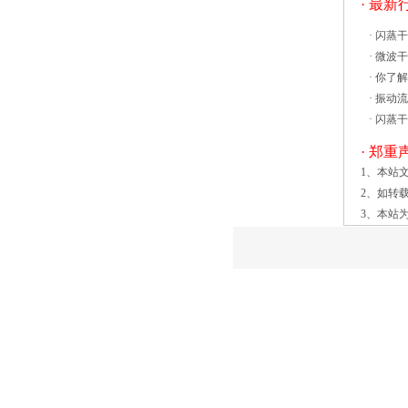
· 最
时也确保了室内温度均匀性。 关于热风
循环烘箱的结构，我们之前也有所介绍，
·
闪蒸干
今天我们通过热风循环烘箱图纸的形式来
·
微波干
进行简单介绍。 热风循环烘保证高效沸
·
你了解
腾干燥机安装质量的首要步骤为高效沸腾
·
振动流
干燥机采购，是安装操作、施工的基础性
·
闪蒸干
保障。 为此，干燥企业在采购设
· 郑重
备时，首先要考虑设备的性能是否满足自
1、本站
身需要，并对其使用效率进行评估。也就
2、如转
是说，设备采购人员要不仅要具备设备行
3、本站
情相关知识，还要不断加强对设备安装方
面的了解，进而为企业正确选择质量高、
价格低的高效沸腾干燥机，为节省成本支
出、保证安装质量奠定基础。 其
次，企业在对沸腾干燥机进行采购一个普
通流化床干燥设备限制总运动的固体和气
体以及固体返混不是很显著时，振动流化
床的床受到外加磁场和在鼓泡方式操作。
振动流化床干燥技术涉及到传热和传质理
论在各个生产领域中的应用，如干燥、冷