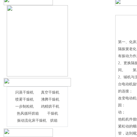
第一、化
隔振簧老
有振动力
2、更换
同。 第
2、辅机
台电动机
的连接；
闪蒸干燥机
真空干燥机
改变电动
喷雾干燥机
沸腾干燥机
因： 1
一步制粒机
鸡精烘干机
动； 5
热风循环烘箱
干燥机
他机机件
振动流化床干燥机
烘箱
紧松动的
管，达到