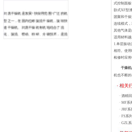
式控制面板
卧式XF型
闪蒸干燥机是发展^快应用范围^广泛的机
团聚和干燥
型之一，在国内也称旋流干燥机，旋转快
连续模式
速干燥机。闪蒸干燥机有机地结合了流
其他气体是
化、旋流、喷动、粉碎、分级技术，是流
适用材料越
化技术、旋流技术、喷动技术及对流传热
1.单层振
技术的优化组合，设备的技术含量较高，
相符。使用
适用于膏糊状、颗粒状、滤饼状及泥浆状
检修时应将
物料的干燥。 闪蒸干燥机具有热效率
高，干燥时间短，节能效果好的优点。对
干燥机
膏糊状物料可直接干燥制成粉状干燥产
机也不断的
品，节省了干燥前预处理，干燥后粉碎、
· 相
筛分等热风循环烘箱，想必大家都已经有
所了解。热风循环烘箱采用我们设计的空
·
酒精回
气循环系统进行风循环操作，风循环均匀
·
MF系
高效。循环风由轴流风机生成，并经由加
·
JRF
热器，从而形成热风，最后送出，随后经
·
FS系
由风道 至烘箱内室。循环一个周期后的
·
GZL
热风经过风道再次被循环，节约热能的同