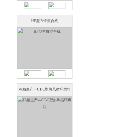
HF型方锥混合机
鸡精生产—CT-C型热风循环烘箱