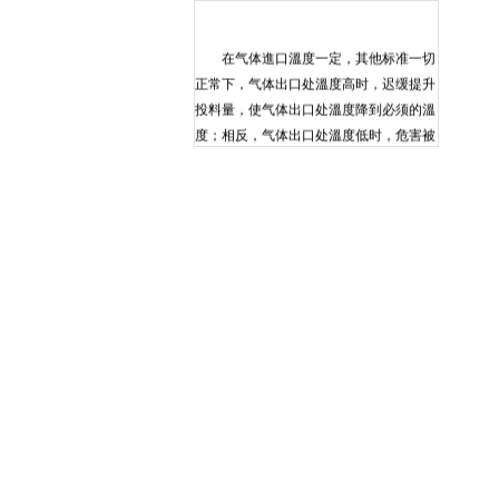
在气体進口溫度一定，其他标准一切
正常下，气体出口处溫度高时，迟缓提升
投料量，使气体出口处溫度降到必须的溫
度；相反，气体出口处溫度低时，危害被
干燥物水分含水量，便降低进料量，使气
体出口处溫度升到必须的溫度。干燥机设
备气体進口溫度高时，先终止空气加热
器。 系统工作压力不均衡时，查验单
脉冲系统阻塞，或是闪蒸干燥机阻塞，终
止电加热器，别的机器设备不终止，再次
吹一、故障现象描述： 闭合 热风循环烘
箱 空气开关，按照该热风循环烘箱的操
作说明书设置好加热温度 250 ℃ ，超温报
警温度 260 ℃ ，保温计时 1h 后，启动其
自动运行程序，热风循环烘箱的循环风
机、进风机、碟阀、加热等指示灯按顺序
亮起，表明程序运行正常。加热运行 2.5h
后，温度仍然达不到设定值，如果加热时