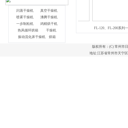
闪蒸干燥机
真空干燥机
喷雾干燥机
沸腾干燥机
一步制粒机
鸡精烘干机
真空冷冻干燥机
FL-120、FL-200系列
热风循环烘箱
干燥机
振动流化床干燥机
烘箱
版权所有：(C) 常州
地址:江苏省常州市天宁区郑陆镇