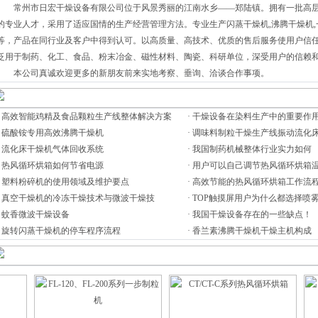
常州市日宏干燥设备有限公司位于风景秀丽的江南水乡——郑陆镇。拥有一批高层
的专业人才，采用了适应国情的生产经营管理方法。专业生产闪蒸干燥机,沸腾干燥机,
等，产品在同行业及客户中得到认可。以高质量、高技术、优质的售后服务使用户信
泛用于制药、化工、食品、粉末冶金、磁性材料、陶瓷、科研单位，深受用户的信赖
本公司真诚欢迎更多的新朋友前来实地考察、垂询、洽谈合作事项。
·
高效智能鸡精及食品颗粒生产线整体解决方案
·
干燥设备在染料生产中的重要作
·
硫酸铵专用高效沸腾干燥机
·
调味料制粒干燥生产线振动流化
·
流化床干燥机气体回收系统
·
我国制药机械整体行业实力如何
·
热风循环烘箱如何节省电源
·
用户可以自己调节热风循环烘箱
·
塑料粉碎机的使用领域及维护要点
·
高效节能的热风循环烘箱工作流
·
真空干燥机的冷冻干燥技术与微波干燥技
·
TOP触摸屏用户为什么都选择喷
·
蚊香微波干燥设备
·
我国干燥设备存在的一些缺点！
·
旋转闪蒸干燥机的停车程序流程
·
香兰素沸腾干燥机干燥主机构成