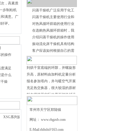
次，高素质
一步制粒机
闪蒸干燥机广泛应用于化工
任和满意。广
闪蒸干燥机主要使用行业和
和好评。
对热风循环烘箱的使用行业
在选购热风循环烘箱时，我
闪蒸干燥设备的干躁更快、
介绍闪蒸干燥机的操作使用
高效率、干躁周期时间大大缩
振动流化床干燥机具有结构
短，耗能降低；闪蒸干燥机的重
用
客户应该如何根据自己的需
量轻，安裝检修简易；闪蒸干燥
床的操作
机暖空气由通道管以断线方位进
到烘干室底端的环隙，并螺旋形
温度满足
升高，原材料由加料机定量分析
程是什么
报名参加塔内，并与暖空气开展
雾干燥
充足热交换器，很大较湿的原材
料在搅拌器实际效果下被机械设
备粉碎，湿含水量较低及颗粒物
度较小的原材料随旋转气旋一同
常州市天宁区郑陆镇
升高，运输至分离器开展气固分
网址： www.rhgzsb.com
离，工艺品搜集包裝 热量对
一切都有影响，沸腾制粒干燥也
E-Mail:rhftsb@163.com